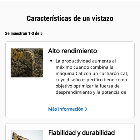
Características de un vistazo
Se muestran 1-3 de 5
Alto rendimiento
La productividad aumenta al
máximo cuando combina la
máquina Cat con un cucharón Cat,
cuyo diseño específico tiene como
objetivo optimizar la fuerza de
desprendimiento y la potencia de
la máquina.
El perfil de revestimiento de doble
Más información
radio mejora el flujo de material
hacia el cucharón. El espacio libre
del talón agregado asegura que la
parte inferior del cucharón no se
Fiabilidad y durabilidad
arrastre, lo que reduce los costos