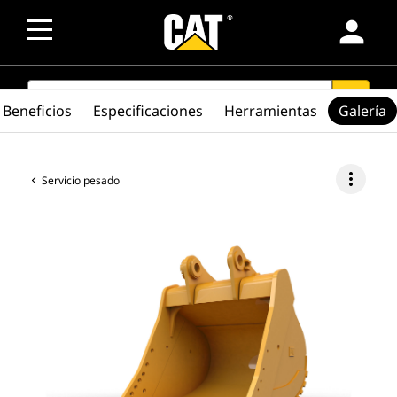
person
SEARCH
search
Beneficios
Especificaciones
Herramientas
Galería
more_vert
Servicio pesado