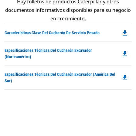
Hay folletos de productos Caterpillar y otros
documentos informativos disponibles para su negocio
en crecimiento.
file_download
Do
Características Clave Del Cucharón De Servicio Pesado
P
O
Do
Especificaciones Técnicas Del Cucharón Excavador
in
file_download
P
(Norteamérica)
a
O
N
in
Ta
Do
Especificaciones Técnicas Del Cucharón Excavador (América Del
a
file_download
P
Sur)
N
O
Ta
in
a
N
Ta