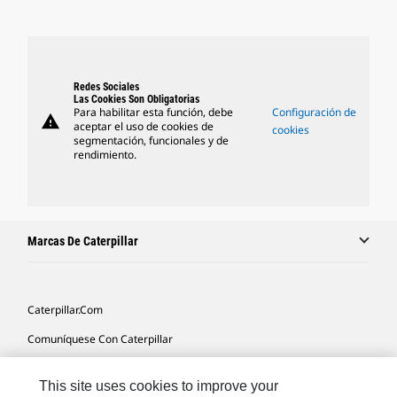
Redes Sociales
Las Cookies Son Obligatorias
Para habilitar esta función, debe
Configuración de
warning
aceptar el uso de cookies de
cookies
segmentación, funcionales y de
rendimiento.
Marcas De Caterpillar
Caterpillar.com
Comuníquese Con Caterpillar
Mis Preferencias De Marketing
This site uses cookies to improve your