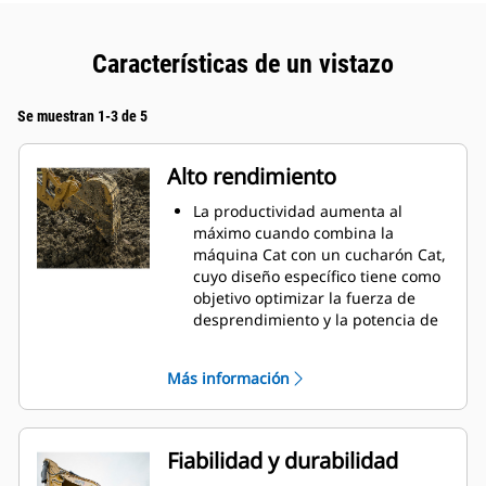
Características de un vistazo
Se muestran 1-3 de 5
Alto rendimiento
La productividad aumenta al
máximo cuando combina la
máquina Cat con un cucharón Cat,
cuyo diseño específico tiene como
objetivo optimizar la fuerza de
desprendimiento y la potencia de
la máquina.
El perfil de revestimiento de doble
Más información
radio mejora el flujo de material
hacia el cucharón. El espacio libre
del talón agregado asegura que la
parte inferior del cucharón no se
Fiabilidad y durabilidad
arrastre, lo que reduce los costos