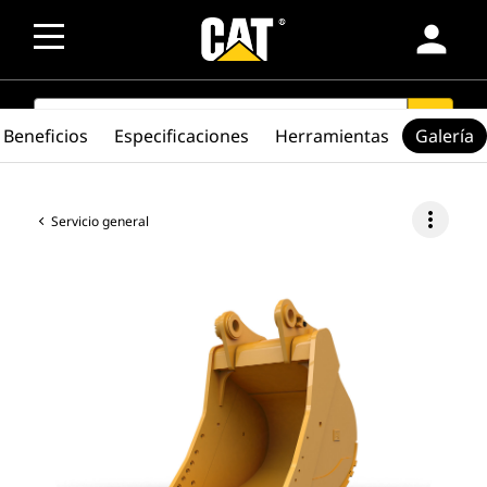
person
SEARCH
search
Beneficios
Especificaciones
Herramientas
Galería
more_vert
Servicio general