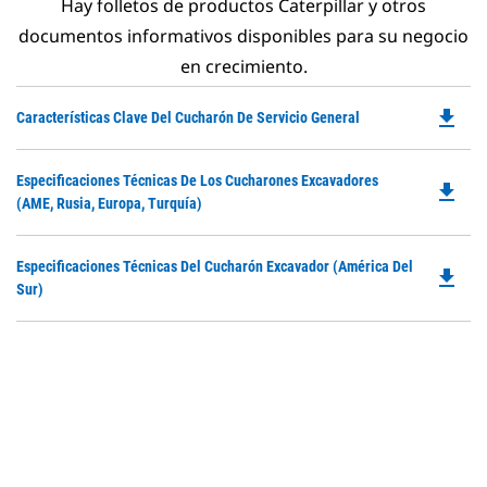
Hay folletos de productos Caterpillar y otros
documentos informativos disponibles para su negocio
en crecimiento.
file_download
Do
Características Clave Del Cucharón De Servicio General
P
O
Do
Especificaciones Técnicas De Los Cucharones Excavadores
in
file_download
P
(AME, Rusia, Europa, Turquía)
a
O
N
in
Ta
Do
Especificaciones Técnicas Del Cucharón Excavador (América Del
a
file_download
P
Sur)
N
O
Ta
in
a
N
Ta