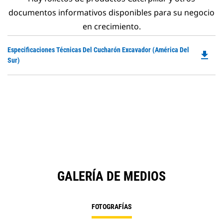
documentos informativos disponibles para su negocio
en crecimiento.
Do
Especificaciones Técnicas Del Cucharón Excavador (América Del
file_download
P
Sur)
O
in
a
N
Ta
GALERÍA DE MEDIOS
FOTOGRAFÍAS