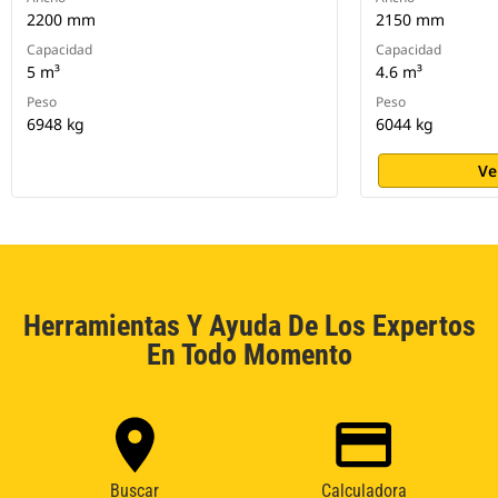
2200 mm
2150 mm
Capacidad
Capacidad
5 m³
4.6 m³
Peso
Peso
6948 kg
6044 kg
Ve
Herramientas Y Ayuda De Los Expertos
En Todo Momento
Buscar
Calculadora