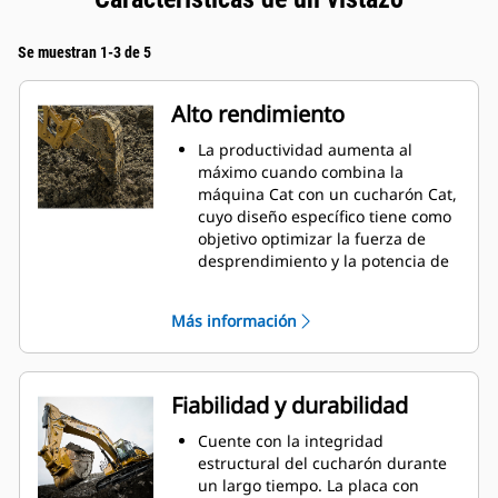
Se muestran 1-3 de 5
Alto rendimiento
La productividad aumenta al
máximo cuando combina la
máquina Cat con un cucharón Cat,
cuyo diseño específico tiene como
objetivo optimizar la fuerza de
desprendimiento y la potencia de
la máquina.
El perfil de revestimiento de doble
Más información
radio mejora el flujo de material
hacia el cucharón. El espacio libre
del talón agregado asegura que la
parte inferior del cucharón no se
Fiabilidad y durabilidad
arrastre, lo que reduce los costos
de mantenimiento.
Cuente con la integridad
El consumo de combustible
estructural del cucharón durante
alcanza el punto máximo durante
un largo tiempo. La placa con