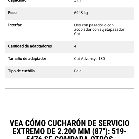
Capacidad
5 m³
siempre en la línea de visión del
operador.
Peso
6948 kg
Los acopladores con sujetapasador
Cat son compatibles con las
Interfaz
Uso con pasador o con
Excavadoras de Cadenas 311-352 y
acoplador con sujetapasador
con todas las excavadoras de
Cat
ruedas. También hay acopladores
de ancho para zanjado
Cantidad de adaptadores
4
disponibles.
Los accesorios compatibles con el
Tamaño de adaptador
Cat Advansys 130
sistema acoplador especializado
CW emplean bisagras fijas de
Tipo de cuchilla
Pala
acoplador rápido. Los acopladores
especializados CW cuentan con un
sistema de traba tipo cuña para
mantener la seguridad de los
accesorios.
Hay acopladores especializados
CW disponibles para todas las
excavadoras de ruedas y cadenas.
VEA CÓMO CUCHARÓN DE SERVICIO
EXTREMO DE 2.200 MM (87"): 519-