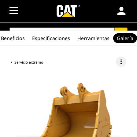
person
SEARCH
search
Beneficios
Especificaciones
Herramientas
Galería
more_vert
Servicio extremo