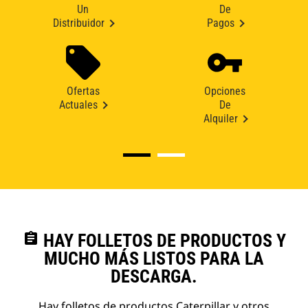
Un
De
Distribuidor
Pagos
Ofertas
Opciones
Actuales
De
Alquiler
assignment
HAY FOLLETOS DE PRODUCTOS Y
MUCHO MÁS LISTOS PARA LA
DESCARGA.
Hay folletos de productos Caterpillar y otros