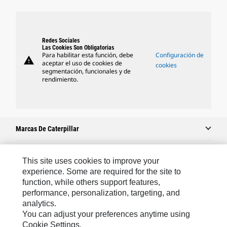
Redes Sociales
Las Cookies Son Obligatorias
Para habilitar esta función, debe
Configuración de
warning
aceptar el uso de cookies de
cookies
segmentación, funcionales y de
rendimiento.
Marcas De Caterpillar
This site uses cookies to improve your
Caterpillar.com
experience. Some are required for the site to
function, while others support features,
Comuníquese Con Caterpillar
performance, personalization, targeting, and
Mis Preferencias De Marketing
analytics.
You can adjust your preferences anytime using
Mapa Del Sitio
Cookie Settings.