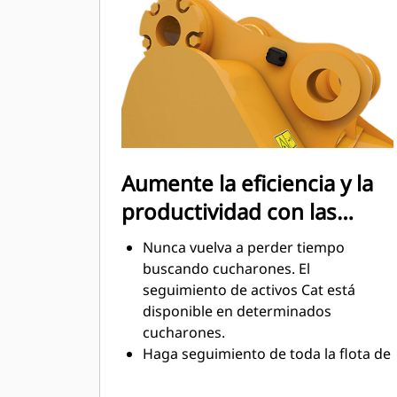
mantenimiento.
El consumo de combustible alcanza
el punto máximo durante la
excavación. Los cucharones Cat
están diseñados para cortar
rápidamente a través del material,
con el fin de mejorar la eficiencia de
operación general de la máquina.
Aumente la eficiencia y la
Cargue más material en menos
productividad con las
tiempo. Las barras laterales y la
forma del cucharón conservan más
tecnologías Cat Connect
Nunca vuelva a perder tiempo
material en el cucharón en cada
integradas
buscando cucharones. El
carga.
seguimiento de activos Cat está
disponible en determinados
cucharones.
Haga seguimiento de toda la flota de
accesorios y máquinas desde una
sola fuente. Los cucharones con