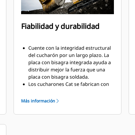
Fiabilidad y durabilidad
Cuente con la integridad estructural
del cucharón por un largo plazo. La
placa con bisagra integrada ayuda a
distribuir mejor la fuerza que una
placa con bisagra soldada.
Los cucharones Cat se fabrican con
acero resistente a la abrasión de
gran solidez, especialmente en los
Más información
componentes de desgaste excesivo.
Proteja las áreas de alto desgaste
más importantes del cucharón con
Herramientas de Corte (GET, Ground
®
Engaging Tools) Cat
. Los