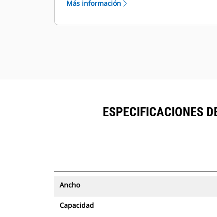
Más información
seguimiento de activos se pueden
®
ver en VisionLink
junto al equipo
™
suscrito en Product Link
.
Mantenga la seguridad de los
activos. Los cucharones con
seguimiento de activos envían una
alerta si salen de los límites del sitio
de fácil configuración.
ESPECIFICACIONES D
Ancho
Capacidad