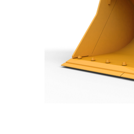
Cucharón De Limpieza De 1.800 Mm (72")
Ben
Cambiar modelo