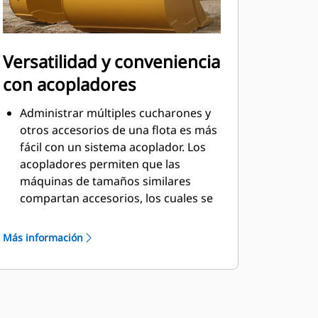
Versatilidad y conveniencia
con acopladores
Administrar múltiples cucharones y
otros accesorios de una flota es más
fácil con un sistema acoplador. Los
acopladores permiten que las
máquinas de tamaños similares
compartan accesorios, los cuales se
pueden cambiar en cuestión de
segundos desde la seguridad de la
Más información
cabina.
Los cucharones que se pueden
acoplar con pasador directamente a
la máquina también son compatibles
con los acopladores con