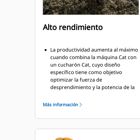
Alto rendimiento
La productividad aumenta al máximo
cuando combina la máquina Cat con
un cucharón Cat, cuyo diseño
específico tiene como objetivo
optimizar la fuerza de
desprendimiento y la potencia de la
máquina.
El perfil de revestimiento de doble
Más información
radio mejora el flujo de material
hacia el cucharón. El espacio libre del
talón agregado asegura que la parte
inferior del cucharón no se arrastre,
lo que reduce los costos de