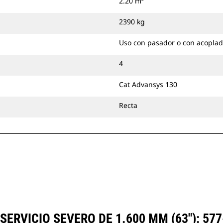
2.20 m³
más a fondo en estos materiales
voluminosos y los guía hacia el
2390 kg
cucharón.
Puede acoplar con pasador
Uso con pasador o con acoplad
cucharones de servicio severo
directamente a la máquina o
4
utilizarlos con un acoplador con
Cat Advansys 130
sujetapasador Cat o un acoplador
especializado CW.
Recta
ERVICIO SEVERO DE 1.600 MM (63"): 57