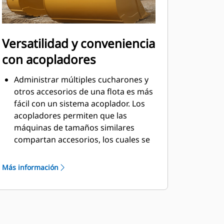
Versatilidad y conveniencia
con acopladores
Administrar múltiples cucharones y
otros accesorios de una flota es más
fácil con un sistema acoplador. Los
acopladores permiten que las
máquinas de tamaños similares
compartan accesorios, los cuales se
pueden cambiar en cuestión de
segundos desde la seguridad de la
Más información
cabina.
Los cucharones que se pueden
acoplar con pasador directamente a
la máquina también son compatibles
con los acopladores con