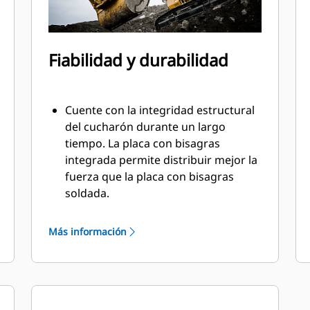
Fiabilidad y durabilidad
Cuente con la integridad estructural
del cucharón durante un largo
tiempo. La placa con bisagras
integrada permite distribuir mejor la
fuerza que la placa con bisagras
soldada.
Los cucharones Cat están fabricados
con acero altamente fuerte y
Más información
resistente a la abrasión,
especialmente en áreas de desgaste.
Proteja las áreas de gran desgaste
del cucharón contra el contacto con
materiales con las herramientas de