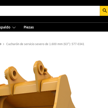
search
espaldo
Piezas
o
Cucharón de servicio severo de 1.600 mm (63"): 577-0341