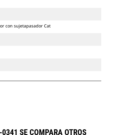
excavadoras de ruedas y cadenas.
or con sujetapasador Cat
7-0341 SE COMPARA OTROS