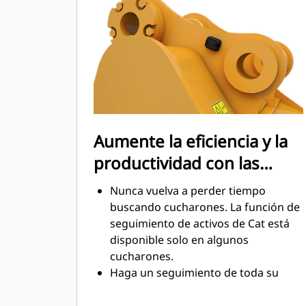
mantenimiento.
El consumo de combustible alcanza
el punto máximo durante la
excavación. Los cucharones Cat
están diseñados para cortar
rápidamente a través del material,
con el fin de mejorar la eficiencia
operativa general de la máquina.
Aumente la eficiencia y la
Cargue más material en menos
productividad con las
tiempo. Las barras laterales y la
forma del cucharón conservan más
tecnologías Cat Connect
Nunca vuelva a perder tiempo
material en el cucharón en cada
integradas
buscando cucharones. La función de
carga.
seguimiento de activos de Cat está
disponible solo en algunos
cucharones.
Haga un seguimiento de toda su
flota de accesorios y máquinas
desde un solo lugar. Los cucharones