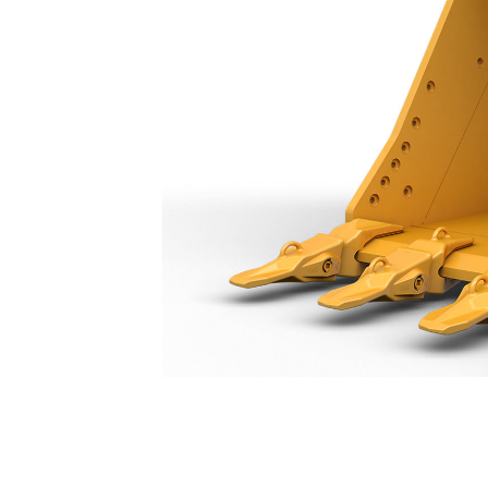
Cucharón De Servicio Severo De 1.600 Mm (63"): 577-0341
Ben
Cambiar modelo