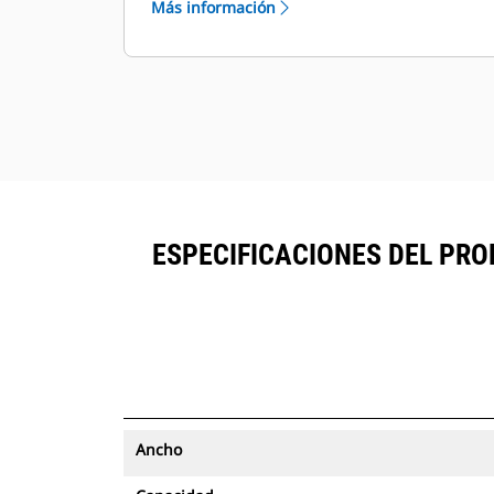
Más información
con seguimiento de activos se
®
pueden ver en VisionLink
junto al
™
equipo suscrito en Product Link
.
Mantenga la seguridad de los
activos. Los cucharones con
seguimiento de activos envían una
alerta si salen de los límites del sitio
fáciles de configurar.
ESPECIFICACIONES DEL PRO
Ancho