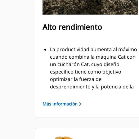
Alto rendimiento
La productividad aumenta al máximo
cuando combina la máquina Cat con
un cucharón Cat, cuyo diseño
específico tiene como objetivo
optimizar la fuerza de
desprendimiento y la potencia de la
máquina.
El perfil de revestimiento de doble
Más información
radio mejora el flujo de material
hacia el cucharón. El espacio libre del
talón agregado asegura que la parte
inferior del cucharón no se arrastre,
lo que reduce los costos de