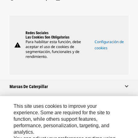
Redes Sociales
Las Cookies Son Obligatorias
Para habilitar esta función, debe
Configuración de
warning
aceptar el uso de cookies de
cookies
segmentación, funcionales y de
rendimiento.
Marcas De Caterpillar
This site uses cookies to improve your
Caterpillar.com
experience. Some are required for the site to
function, while others support features,
Comuníquese Con Caterpillar
performance, personalization, targeting, and
Mis Preferencias De Marketing
analytics.