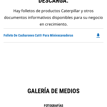
DESCARGA.
Hay folletos de productos Caterpillar y otros
documentos informativos disponibles para su negocio
en crecimiento.
file_download
Do
Folleto De Cucharones Cat® Para Miniexcavadoras
P
O
in
a
N
Ta
GALERÍA DE MEDIOS
FOTOGRAFÍAS