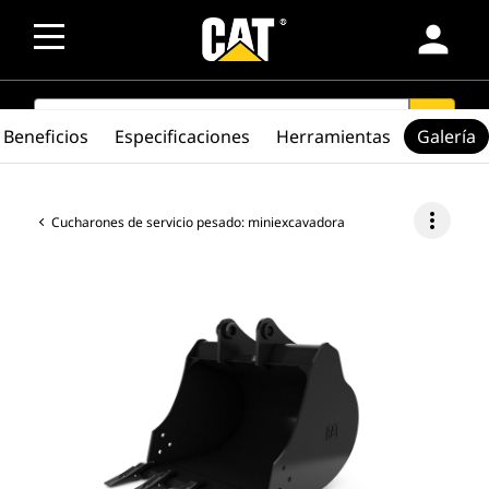
person
SEARCH
search
Beneficios
Especificaciones
Herramientas
Galería
more_vert
Cucharones de servicio pesado: miniexcavadora