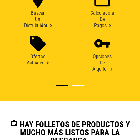
Buscar
Calculadora
Un
De
Distribuidor
Pagos
Ofertas
Opciones
Actuales
De
Alquiler
assignment
HAY FOLLETOS DE PRODUCTOS Y
MUCHO MÁS LISTOS PARA LA