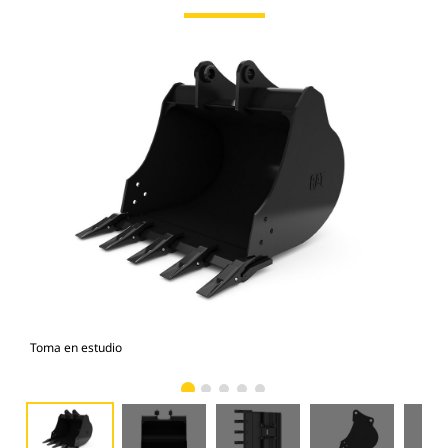
Toma en estudio
Vist