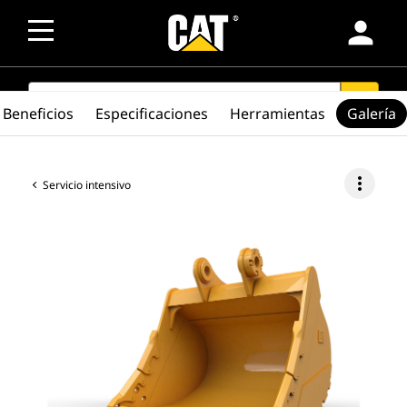
person
SEARCH
search
Beneficios
Especificaciones
Herramientas
Galería
more_vert
Servicio intensivo