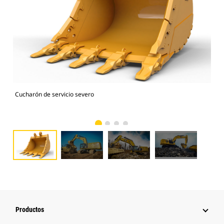
Cucharón de servicio severo
Car
sev
Productos