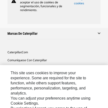
warning
aceptar el uso de cookies de
cookies
segmentación, funcionales y de
rendimiento.
Marcas De Caterpillar
Caterpillar.com
Comuníquese Con Caterpillar
Mis Preferencias De Marketing
This site uses cookies to improve your
Mapa Del Sitio
experience. Some are required for the site to
function, while others support features,
Cookie Settings
performance, personalization, targeting, and
Avisos Legales
analytics.
You can adjust your preferences anytime using
Privacidad
Cookie Settings.