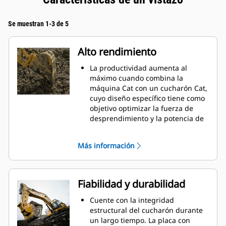
Se muestran 1-3 de 5
Alto rendimiento
La productividad aumenta al
máximo cuando combina la
máquina Cat con un cucharón Cat,
cuyo diseño específico tiene como
objetivo optimizar la fuerza de
desprendimiento y la potencia de
la máquina.
El perfil de revestimiento de doble
Más información
radio mejora el flujo de material
hacia el cucharón. El espacio libre
del talón agregado asegura que la
parte inferior del cucharón no se
Fiabilidad y durabilidad
arrastre, lo que reduce los costos
de mantenimiento.
Cuente con la integridad
El consumo de combustible
estructural del cucharón durante
alcanza el punto máximo durante
un largo tiempo. La placa con