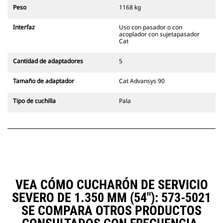
siempre en la línea de visión del
Peso
1168 kg
operador.
Los acopladores con sujetapasador
Interfaz
Uso con pasador o con
Cat son compatibles con las
acoplador con sujetapasador
Excavadoras de Cadenas 311-352 y
Cat
con todas las excavadoras de
ruedas. También hay acopladores
Cantidad de adaptadores
5
de ancho para zanjado
disponibles.
Tamaño de adaptador
Cat Advansys 90
Los accesorios compatibles con el
sistema acoplador especializado
Tipo de cuchilla
Pala
CW emplean bisagras fijas de
acoplador rápido. Los acopladores
especializados CW cuentan con un
sistema de traba tipo cuña para
mantener la seguridad de los
accesorios.
Hay acopladores especializados
CW disponibles para todas las
VEA CÓMO CUCHARÓN DE SERVICIO
excavadoras de ruedas y cadenas.
SEVERO DE 1.350 MM (54"): 573-5021
SE COMPARA OTROS PRODUCTOS