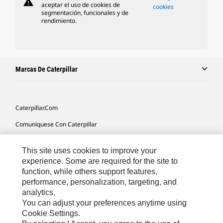
warning
aceptar el uso de cookies de
cookies
segmentación, funcionales y de
rendimiento.
Marcas De Caterpillar
Caterpillar.com
Comuníquese Con Caterpillar
Mis Preferencias De Marketing
This site uses cookies to improve your
Mapa Del Sitio
experience. Some are required for the site to
function, while others support features,
Cookie Settings
performance, personalization, targeting, and
Avisos Legales
analytics.
You can adjust your preferences anytime using
Privacidad
Cookie Settings.