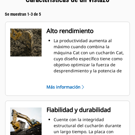
Se muestran 1-3 de 5
Alto rendimiento
La productividad aumenta al
máximo cuando combina la
máquina Cat con un cucharón Cat,
cuyo diseño específico tiene como
objetivo optimizar la fuerza de
desprendimiento y la potencia de
la máquina.
El perfil de revestimiento de doble
Más información
radio mejora el flujo de material
hacia el cucharón. El espacio libre
del talón agregado asegura que la
parte inferior del cucharón no se
Fiabilidad y durabilidad
arrastre, lo que reduce los costos
de mantenimiento.
Cuente con la integridad
El consumo de combustible
estructural del cucharón durante
alcanza el punto máximo durante
un largo tiempo. La placa con