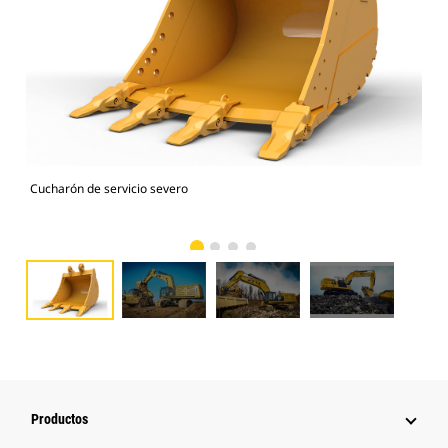
Cucharón de servicio severo
Car
sev
Productos