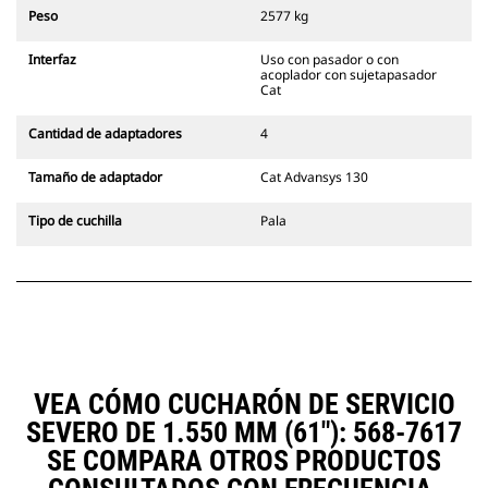
siempre en la línea de visión del
Peso
2577 kg
operador.
Los acopladores con sujetapasador
Interfaz
Uso con pasador o con
Cat son compatibles con las
acoplador con sujetapasador
Excavadoras de Cadenas 311-352 y
Cat
con todas las excavadoras de
ruedas. También hay acopladores
Cantidad de adaptadores
4
de ancho para zanjado
disponibles.
Tamaño de adaptador
Cat Advansys 130
Los accesorios compatibles con el
sistema acoplador especializado
Tipo de cuchilla
Pala
CW emplean bisagras fijas de
acoplador rápido. Los acopladores
especializados CW cuentan con un
sistema de traba tipo cuña para
mantener la seguridad de los
accesorios.
Hay acopladores especializados
CW disponibles para todas las
VEA CÓMO CUCHARÓN DE SERVICIO
excavadoras de ruedas y cadenas.
SEVERO DE 1.550 MM (61"): 568-7617
SE COMPARA OTROS PRODUCTOS