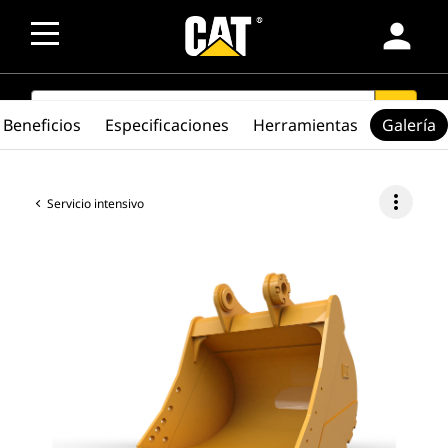
person
SEARCH
search
Beneficios
Especificaciones
Herramientas
Galería
more_vert
Servicio intensivo