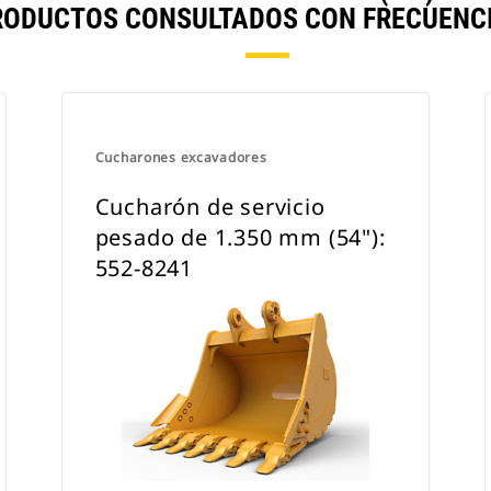
RODUCTOS CONSULTADOS CON FRECUENCI
utilizarlos con un acoplador con
sujetapasador Cat o un acoplador
especializado CW.
Cucharones excavadores
Cucharón de servicio
pesado de 1.350 mm (54"):
552-8241