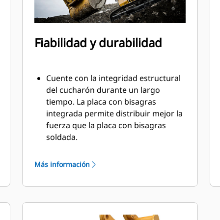
Fiabilidad y durabilidad
Cuente con la integridad estructural
del cucharón durante un largo
tiempo. La placa con bisagras
integrada permite distribuir mejor la
fuerza que la placa con bisagras
soldada.
Los cucharones Cat están fabricados
con acero altamente fuerte y
Más información
resistente a la abrasión,
especialmente en áreas de desgaste.
Proteja las áreas de gran desgaste
del cucharón contra el contacto con
materiales con las herramientas de