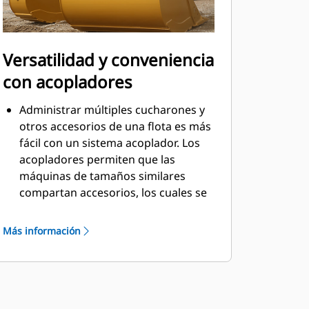
Versatilidad y conveniencia
con acopladores
Administrar múltiples cucharones y
otros accesorios de una flota es más
fácil con un sistema acoplador. Los
acopladores permiten que las
máquinas de tamaños similares
compartan accesorios, los cuales se
pueden cambiar en cuestión de
segundos desde la seguridad de la
Más información
cabina.
Los cucharones que se pueden
acoplar con pasador directamente a
la máquina también son compatibles
con los acopladores con