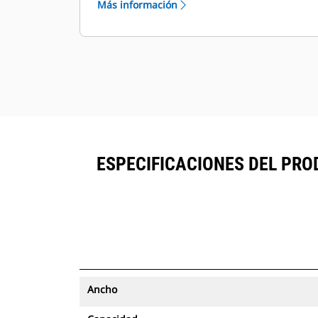
Más información
con seguimiento de activos se
®
pueden ver en VisionLink
junto al
™
equipo suscrito en Product Link
.
Mantenga la seguridad de los
activos. Los cucharones con
seguimiento de activos envían una
alerta si salen de los límites del sitio
fáciles de configurar.
ESPECIFICACIONES DEL PROD
Ancho