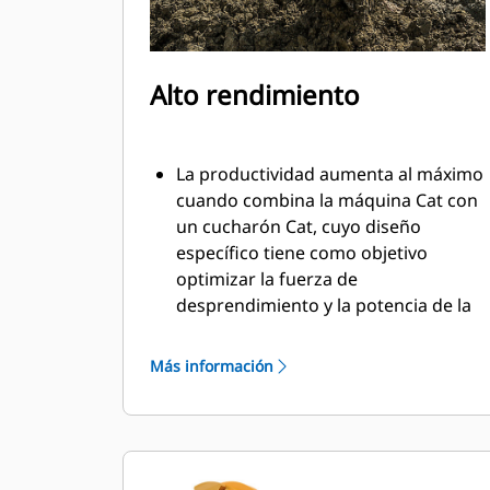
Alto rendimiento
La productividad aumenta al máximo
cuando combina la máquina Cat con
un cucharón Cat, cuyo diseño
específico tiene como objetivo
optimizar la fuerza de
desprendimiento y la potencia de la
máquina.
El perfil de revestimiento de doble
Más información
radio mejora el flujo de material
hacia el cucharón. El espacio libre del
talón agregado asegura que la parte
inferior del cucharón no se arrastre,
lo que reduce los costos de