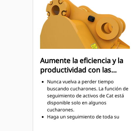
mantenimiento.
El consumo de combustible alcanza
el punto máximo durante la
excavación. Los cucharones Cat
están diseñados para cortar
rápidamente a través del material,
con el fin de mejorar la eficiencia
operativa general de la máquina.
Aumente la eficiencia y la
Cargue más material en menos
productividad con las
tiempo. Las barras laterales y la
forma del cucharón conservan más
tecnologías Cat Connect
Nunca vuelva a perder tiempo
material en el cucharón en cada
integradas
buscando cucharones. La función de
carga.
seguimiento de activos de Cat está
disponible solo en algunos
cucharones.
Haga un seguimiento de toda su
flota de accesorios y máquinas
desde un solo lugar. Los cucharones