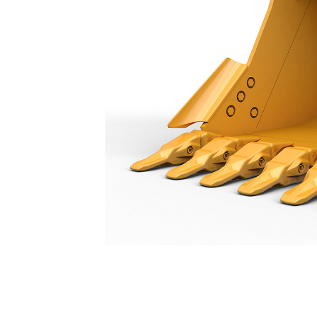
Cucharón De Servicio Pesado De 1.350 Mm (54"): 550-9568
Ben
Cambiar modelo