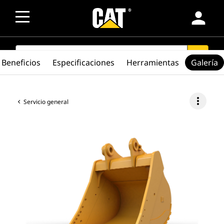
person
SEARCH
search
Beneficios
Especificaciones
Herramientas
Galería
more_vert
Servicio general