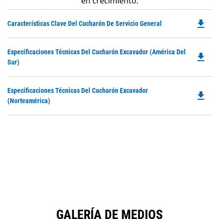
en crecimiento.
file_download
Do
Características Clave Del Cucharón De Servicio General
P
O
Do
Especificaciones Técnicas Del Cucharón Excavador (América Del
in
file_download
P
Sur)
a
O
N
in
Ta
Do
Especificaciones Técnicas Del Cucharón Excavador
a
file_download
P
(Norteamérica)
N
O
Ta
in
a
N
Ta
GALERÍA DE MEDIOS