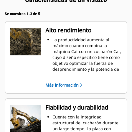
Se muestran 1-3 de 5
Alto rendimiento
La productividad aumenta al
máximo cuando combina la
máquina Cat con un cucharón Cat,
cuyo diseño específico tiene como
objetivo optimizar la fuerza de
desprendimiento y la potencia de
la máquina.
El perfil de revestimiento de doble
Más información
radio mejora el flujo de material
hacia el cucharón. El espacio libre
del talón agregado asegura que la
parte inferior del cucharón no se
Fiabilidad y durabilidad
arrastre, lo que reduce los costos
de mantenimiento.
Cuente con la integridad
El consumo de combustible
estructural del cucharón durante
alcanza el punto máximo durante
un largo tiempo. La placa con