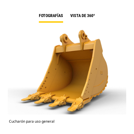
FOTOGRAFÍAS
VISTA DE 360º
Cucharón para uso general
336