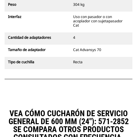
siempre en la línea de visión del
Peso
304 kg
operador.
Los acopladores con sujetapasador
Interfaz
Uso con pasador o con
Cat son compatibles con las
acoplador con sujetapasador
Excavadoras de Cadenas 311-352 y
Cat
con todas las excavadoras de
ruedas. También hay acopladores
Cantidad de adaptadores
4
de ancho para zanjado
disponibles.
Tamaño de adaptador
Cat Advansys 70
Los accesorios compatibles con el
sistema acoplador especializado
Tipo de cuchilla
Recta
CW emplean bisagras fijas de
acoplador rápido. Los acopladores
especializados CW cuentan con un
sistema de traba tipo cuña para
mantener la seguridad de los
accesorios.
Hay acopladores especializados
CW disponibles para todas las
VEA CÓMO CUCHARÓN DE SERVICIO
excavadoras de ruedas y cadenas.
GENERAL DE 600 MM (24"): 571-2852
SE COMPARA OTROS PRODUCTOS