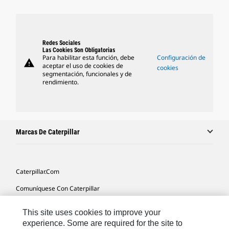
Redes Sociales
Las Cookies Son Obligatorias
Para habilitar esta función, debe
Configuración de
warning
aceptar el uso de cookies de
cookies
segmentación, funcionales y de
rendimiento.
Marcas De Caterpillar
Caterpillar.com
Comuníquese Con Caterpillar
Mis Preferencias De Marketing
This site uses cookies to improve your
Mapa Del Sitio
experience. Some are required for the site to