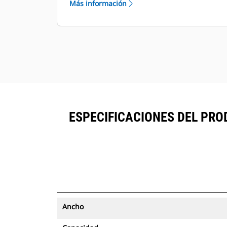
Más información
con seguimiento de activos se
®
pueden ver en VisionLink
junto al
™
equipo suscrito en Product Link
.
Mantenga la seguridad de los
activos. Los cucharones con
seguimiento de activos envían una
alerta si salen de los límites del sitio
fáciles de configurar.
ESPECIFICACIONES DEL PROD
Ancho