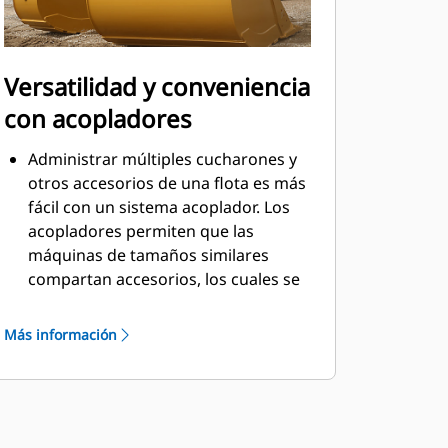
Versatilidad y conveniencia
con acopladores
Administrar múltiples cucharones y
otros accesorios de una flota es más
fácil con un sistema acoplador. Los
acopladores permiten que las
máquinas de tamaños similares
compartan accesorios, los cuales se
pueden cambiar en cuestión de
segundos desde la seguridad de la
Más información
cabina.
Los cucharones que se pueden
acoplar con pasador directamente a
la máquina también son compatibles
con los acopladores con