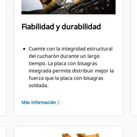
Fiabilidad y durabilidad
Cuente con la integridad estructural
del cucharón durante un largo
tiempo. La placa con bisagras
integrada permite distribuir mejor la
fuerza que la placa con bisagras
soldada.
Los cucharones Cat están fabricados
con acero altamente fuerte y
Más información
resistente a la abrasión,
especialmente en áreas de desgaste.
Proteja las áreas de gran desgaste
del cucharón contra el contacto con
materiales con las herramientas de