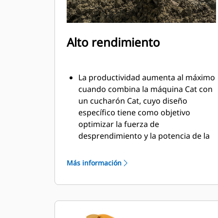
Alto rendimiento
La productividad aumenta al máximo
cuando combina la máquina Cat con
un cucharón Cat, cuyo diseño
específico tiene como objetivo
optimizar la fuerza de
desprendimiento y la potencia de la
máquina.
El perfil de revestimiento de doble
Más información
radio mejora el flujo de material
hacia el cucharón. El espacio libre del
talón agregado asegura que la parte
inferior del cucharón no se arrastre,
lo que reduce los costos de