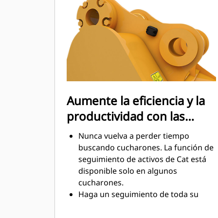
mantenimiento.
El consumo de combustible alcanza
el punto máximo durante la
excavación. Los cucharones Cat
están diseñados para cortar
rápidamente a través del material,
con el fin de mejorar la eficiencia
operativa general de la máquina.
Aumente la eficiencia y la
Cargue más material en menos
productividad con las
tiempo. Las barras laterales y la
forma del cucharón conservan más
tecnologías Cat Connect
Nunca vuelva a perder tiempo
material en el cucharón en cada
integradas
buscando cucharones. La función de
carga.
seguimiento de activos de Cat está
disponible solo en algunos
cucharones.
Haga un seguimiento de toda su
flota de accesorios y máquinas
desde un solo lugar. Los cucharones