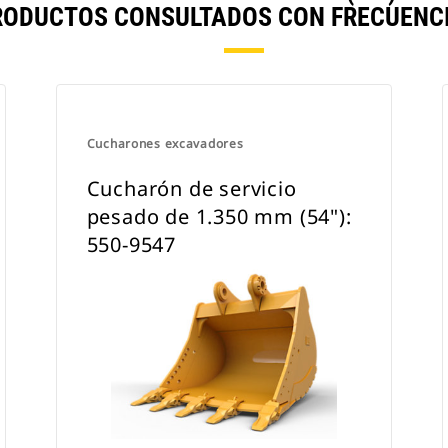
RODUCTOS CONSULTADOS CON FRECUENCI
utilizarlos con un acoplador con
sujetapasador Cat o un acoplador
especializado CW.
Cucharones excavadores
Cucharón de servicio
pesado de 1.350 mm (54"):
550-9547