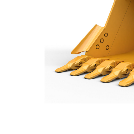
Cucharón De Servicio Pesado De 1.350 Mm (54"): 552-8241
Ben
Cambiar modelo