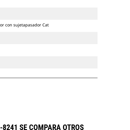
excavadoras de ruedas y cadenas.
or con sujetapasador Cat
2-8241 SE COMPARA OTROS