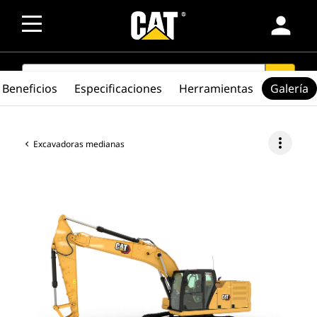
person
SEARCH
search
Beneficios
Especificaciones
Herramientas
Galería
more_vert
Excavadoras medianas