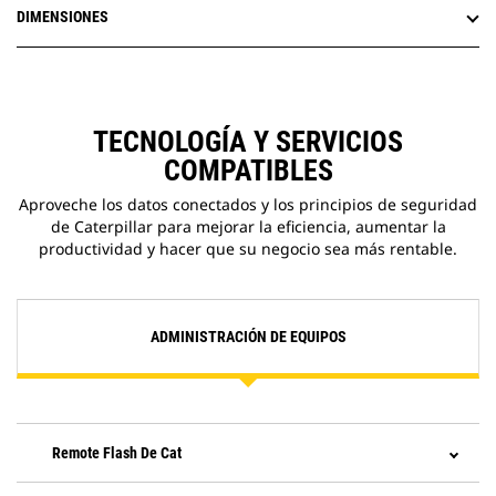
mantener los núcleos libres de
DIMENSIONES
residuos.
Los orificios S·O·S (Scheduled Oil
Sampling, Análisis Programado de
Aceite) simplifican el
mantenimiento y permiten una
TECNOLOGÍA Y SERVICIOS
extracción fácil y rápida de las
COMPATIBLES
muestras para realizar análisis de
fluidos.
Aproveche los datos conectados y los principios de seguridad
de Caterpillar para mejorar la eficiencia, aumentar la
productividad y hacer que su negocio sea más rentable.
ADMINISTRACIÓN DE EQUIPOS
Remote Flash De Cat