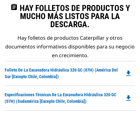
assignment
HAY FOLLETOS DE PRODUCTOS Y
MUCHO MÁS LISTOS PARA LA
DESCARGA.
Hay folletos de productos Caterpillar y otros
documentos informativos disponibles para su negocio
en crecimiento.
Do
Folleto De La Excavadora Hidráulica 320 GC (07H) (América Del
file_download
P
Sur [excepto Chile, Colombia])
O
in
Do
Especificaciones Técnicas De La Excavadora Hidráulica 320 GC
a
file_download
P
(07H) (Sudamérica [excepto Chile, Colombia])
N
O
Ta
in
a
N
Ta