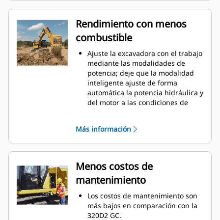
recordará la posición de
desplazamiento.
Rendimiento con menos
Mientras se muestra el menú y se
combustible
mueve la palanca, se mostrará la
vista de la cámara.
Ajuste la excavadora con el trabajo
Utilice el código QR que aparece
mediante las modalidades de
en el monitor para obtener más
potencia; deje que la modalidad
información sobre las
inteligente ajuste de forma
características de la máquina y de
automática la potencia hidráulica y
la tecnología a través de un
del motor a las condiciones de
conjunto de videos instructivos.
excavación.
El sistema hidráulico avanzado
Más información
ofrece un equilibrio perfecto entre
potencia y eficiencia, junto con el
control que necesita para aquellos
trabajos que requieren una
Menos costos de
excavación precisa.
mantenimiento
La prioridad de la válvula pone la
presión hidráulica y el flujo donde
Los costos de mantenimiento son
ordene para lograr tiempos de
más bajos en comparación con la
ciclo rápidos de carga ligera a
320D2 GC.