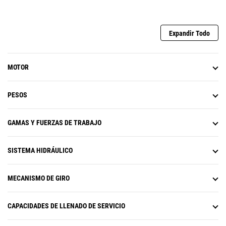
los intervalos de mantenimiento
mediante el monitor en la cabina.
No se requiere mantenimiento en
el módulo de emisiones limpias
Expandir Todo
Cat®.
Usar aceite y filtros Cat originales y
realizar el monitoreo S∙O∙S
SM
MOTOR
habitual duplicará el intervalo de
servicio actual a 1.000 horas, por
lo tanto, tendrá más tiempo de
PESOS
actividad para trabajar más.
El filtro de aceite hidráulico
proporciona un alto rendimiento
GAMAS Y FUERZAS DE TRABAJO
de filtración, válvulas antidrenaje
para mantener el aceite limpio
SISTEMA HIDRÁULICO
cuando se reemplaza el filtro y una
vida útil más prolongada con un
intervalo de reemplazo de 3.000
MECANISMO DE GIRO
horas.
Los ventiladores eléctricos de
enfriamiento de alta eficiencia solo
CAPACIDADES DE LLENADO DE SERVICIO
se accionan cuando se necesitan y
funcionan en reversa para