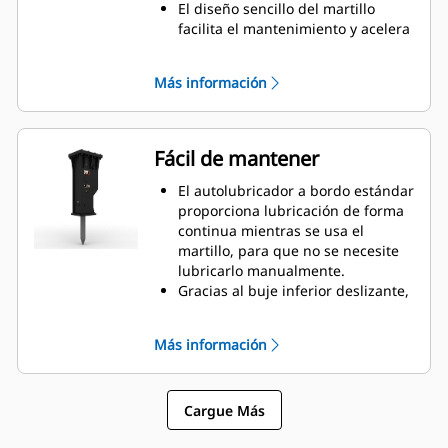
sonido está regulado.
El diseño sencillo del martillo
facilita el mantenimiento y acelera
el rearmado para reducir los
costos de posesión y operación.
Más información
Los componentes hidráulicos
están protegidos de daños dentro
de la caja, lo que ayuda a reducir
el tiempo de inactividad en el sitio
Fácil de mantener
de trabajo.
El autolubricador a bordo estándar
proporciona lubricación de forma
continua mientras se usa el
martillo, para que no se necesite
lubricarlo manualmente.
Gracias al buje inferior deslizante,
la sustitución en el campo es fácil,
lo que ayuda a reducir el tiempo
Más información
de servicio.
Verifique la carga de gas del
martillo sin necesidad de extraerlo
Cargue Más
de la máquina.
El acceso rápido y fácil a las áreas