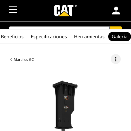
person
SEARCH
search
Beneficios
Especificaciones
Herramientas
Galería
more_vert
Martillos GC