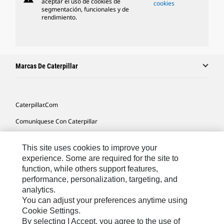
aceptar el uso de cookies de
cookies
segmentación, funcionales y de
rendimiento.
Marcas De Caterpillar
Caterpillar.com
Comuníquese Con Caterpillar
Mis Preferencias De Marketing
This site uses cookies to improve your
Mapa Del Sitio
experience. Some are required for the site to
function, while others support features,
Cookie Settings
performance, personalization, targeting, and
Avisos Legales
analytics.
You can adjust your preferences anytime using
Privacidad
Cookie Settings.
By selecting I Accept, you agree to the use of