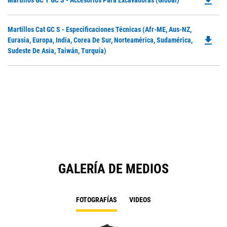
file_download
Martillos GC Y GC S - Accesorios Para Excavadoras (Global)
P
O
Do
Martillos Cat GC S - Especificaciones Técnicas (Afr-ME, Aus-NZ,
in
file_download
P
Eurasia, Europa, India, Corea De Sur, Norteamérica, Sudamérica,
a
O
Sudeste De Asia, Taiwán, Turquía)
N
in
Ta
a
N
Ta
GALERÍA DE MEDIOS
FOTOGRAFÍAS
VIDEOS