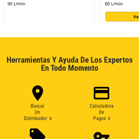
90 L/min
80 L/min
Ve
Herramientas Y Ayuda De Los Expertos
En Todo Momento
Buscar
Calculadora
Un
De
Distribuidor
Pagos