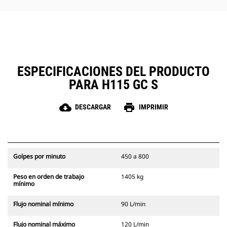
de mantenimiento del martillo
ayuda a simplificar esta labor.
ESPECIFICACIONES DEL PRODUCTO
PARA H115 GC S
cloud_download
print
DESCARGAR
IMPRIMIR
Golpes por minuto
450 a 800
Peso en orden de trabajo
1405 kg
mínimo
Flujo nominal mínimo
90 L/min
Flujo nominal máximo
120 L/min