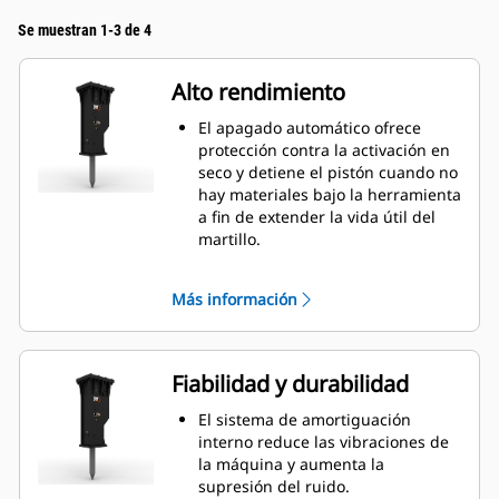
Se muestran 1-3 de 4
Alto rendimiento
El apagado automático ofrece
protección contra la activación en
seco y detiene el pistón cuando no
hay materiales bajo la herramienta
a fin de extender la vida útil del
martillo.
Ajuste manualmente la velocidad
del pistón entre la velocidad
Más información
máxima del pistón o la potencia
máxima para aumentar la
eficiencia y la producción en el
entorno de trabajo.
Fiabilidad y durabilidad
La característica de silenciamiento
estándar le permite usar un
El sistema de amortiguación
martillo GC S en entornos de
interno reduce las vibraciones de
trabajo sensibles al ruido, como
la máquina y aumenta la
vecindarios u hospitales, donde el
supresión del ruido.