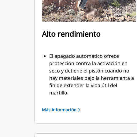
Alto rendimiento
El apagado automático ofrece
protección contra la activación en
seco y detiene el pistón cuando no
hay materiales bajo la herramienta a
fin de extender la vida útil del
martillo.
El sistema de amortiguación interno
reduce las vibraciones de la máquina
Más información
y aumenta la supresión del ruido.
La característica de silenciamiento
estándar le permite usar un martillo
Performance en entornos de trabajo