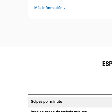
con seguimiento de activos se
Más información
pueden visualizar en VisionLink®.
Mantenga la seguridad de los
activos. Los martillos con un
dispositivo de seguimiento de
activos envían una alerta si salen del
límite del sitio, el cual se configura
fácilmente.
ESP
Golpes por minuto
Peso en orden de trabajo mínimo