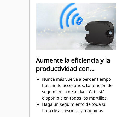
sensibles al ruido, como vecindarios
u hospitales, donde el sonido está
regulado.
Aumente la eficiencia y la
productividad con
tecnologías integradas
Nunca más vuelva a perder tiempo
buscando accesorios. La función de
seguimiento de activos Cat está
disponible en todos los martillos.
Haga un seguimiento de toda su
flota de accesorios y máquinas
desde un solo lugar. Los martillos