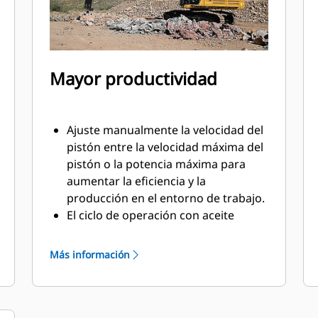
Mayor productividad
Ajuste manualmente la velocidad del
pistón entre la velocidad máxima del
pistón o la potencia máxima para
aumentar la eficiencia y la
producción en el entorno de trabajo.
El ciclo de operación con aceite
ayuda a proporcionar toda la
potencia durante cada golpe y con
Más información
menos calor residual.
Los componentes hidráulicos más
importantes están protegidos de
daños dentro de la caja, lo que ayuda