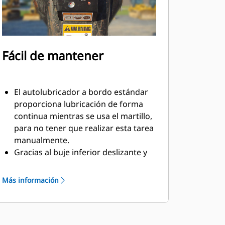
Fácil de mantener
El autolubricador a bordo estándar
proporciona lubricación de forma
continua mientras se usa el martillo,
para no tener que realizar esta tarea
manualmente.
Gracias al buje inferior deslizante y
giratorio de 90°, la sustitución en el
campo es fácil, lo que ayuda a
Más información
reducir el tiempo de servicio y a
prolongar la vida útil.
El diseño de activación por aceite
elimina la necesidad de comprobar la