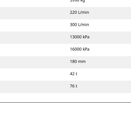
220 L/min
300 L/min
13000 kPa
16000 kPa
180 mm
42 t
76 t