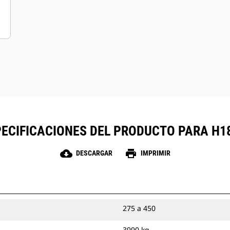
ECIFICACIONES DEL PRODUCTO PARA H1
cloud_download
print
DESCARGAR
IMPRIMIR
275 a 450
3990 kg