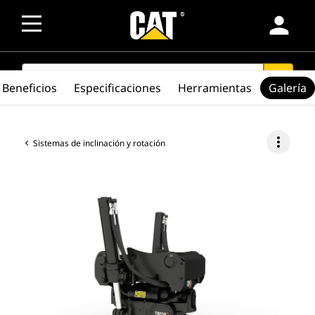
person
SEARCH
search
Beneficios
Especificaciones
Herramientas
Galería
more_vert
Sistemas de inclinación y rotación