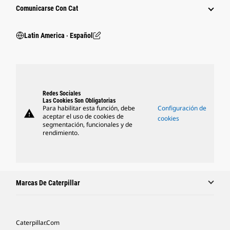
Comunicarse Con Cat
Latin America ‧ Español
Redes Sociales
Las Cookies Son Obligatorias
Para habilitar esta función, debe
Configuración de
warning
aceptar el uso de cookies de
cookies
segmentación, funcionales y de
rendimiento.
Marcas De Caterpillar
Caterpillar.com