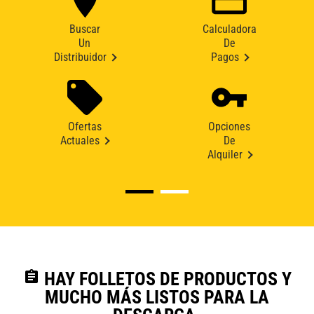
Buscar
Calculadora
Un
De
Distribuidor
Pagos
Ofertas
Opciones
Actuales
De
Alquiler
assignment
HAY FOLLETOS DE PRODUCTOS Y
MUCHO MÁS LISTOS PARA LA