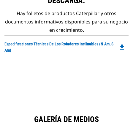
DESCARGA.
Hay folletos de productos Caterpillar y otros
documentos informativos disponibles para su negocio
en crecimiento.
Do
Especificaciones Técnicas De Los Rotadores Inclinables (N Am, S
file_download
P
Am)
O
in
a
N
Ta
GALERÍA DE MEDIOS