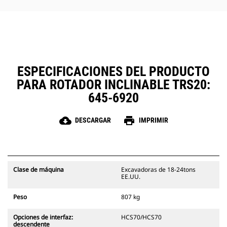
La caja de engranajes llena de
aceite mantiene los engranajes
constantemente lubricados, lo que
prolonga la vida útil del rotor.
Las mangueras de acero de gran
diámetro ayudan a reducir la
contrapresión, prolongar la vida
ESPECIFICACIONES DEL PRODUCTO
útil y simplificar el mantenimiento.
PARA ROTADOR INCLINABLE TRS20:
645-6920
cloud_download
print
DESCARGAR
IMPRIMIR
Clase de máquina
Excavadoras de 18-24tons
EE.UU.
Peso
807 kg
Opciones de interfaz:
HCS70/HCS70
descendente