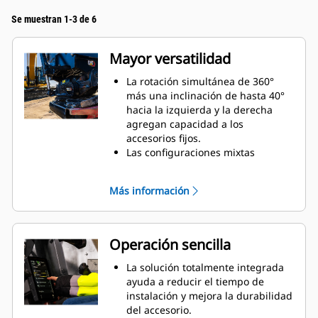
Se muestran 1-3 de 6
Mayor versatilidad
La rotación simultánea de 360°
más una inclinación de hasta 40°
hacia la izquierda y la derecha
agregan capacidad a los
accesorios fijos.
Las configuraciones mixtas
permiten usar una amplia gama
de accesorios fabricados e
Más información
hidráulicos para adaptarse a sus
necesidades.
Permite convertir un acoplador S
estándar en un acoplador S de
Operación sencilla
conexión hidráulica.
Realice una gran variedad de
La solución totalmente integrada
tareas, como excavar, nivelar,
ayuda a reducir el tiempo de
compactar, etc. con movimientos
instalación y mejora la durabilidad
más precisos sin reposicionar la
del accesorio.