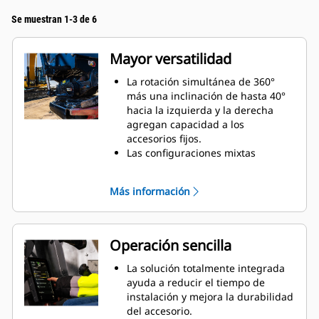
Se muestran 1-3 de 6
Mayor versatilidad
La rotación simultánea de 360°
más una inclinación de hasta 40°
hacia la izquierda y la derecha
agregan capacidad a los
accesorios fijos.
Las configuraciones mixtas
permiten usar una amplia gama
de accesorios fabricados e
Más información
hidráulicos para adaptarse a sus
necesidades.
Permite convertir un acoplador S
estándar en un acoplador S de
Operación sencilla
conexión hidráulica.
Realice una gran variedad de
La solución totalmente integrada
tareas, como excavar, nivelar,
ayuda a reducir el tiempo de
compactar, etc. con movimientos
instalación y mejora la durabilidad
más precisos sin reposicionar la
del accesorio.