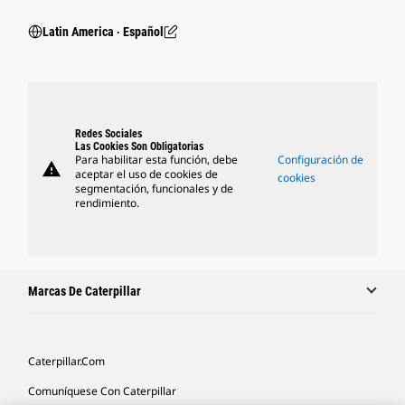
Latin America ‧ Español
Redes Sociales
Las Cookies Son Obligatorias
Para habilitar esta función, debe
Configuración de
warning
aceptar el uso de cookies de
cookies
segmentación, funcionales y de
rendimiento.
Marcas De Caterpillar
Caterpillar.com
Comuníquese Con Caterpillar