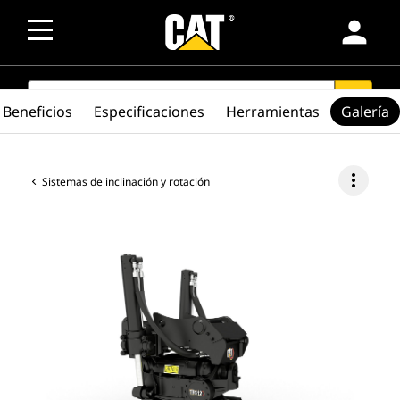
person
SEARCH
search
Beneficios
Especificaciones
Herramientas
Galería
more_vert
Sistemas de inclinación y rotación