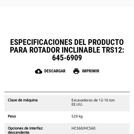
La caja de engranajes llena de
aceite mantiene los engranajes
constantemente lubricados, lo que
prolonga la vida útil del rotor.
Las mangueras de acero de gran
diámetro ayudan a reducir la
contrapresión, prolongar la vida
ESPECIFICACIONES DEL PRODUCTO
útil y simplificar el mantenimiento.
PARA ROTADOR INCLINABLE TRS12:
645-6909
cloud_download
print
DESCARGAR
IMPRIMIR
Clase de máquina
Excavadoras de 12-16 ton
EE.UU.
Peso
529 kg
Opciones de interfaz:
HCS60/HCS60
descendente