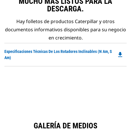
MUCHO MÁS LISTOS PARA LA
DESCARGA.
Hay folletos de productos Caterpillar y otros
documentos informativos disponibles para su negocio
en crecimiento.
Do
Especificaciones Técnicas De Los Rotadores Inclinables (N Am, S
file_download
P
Am)
O
in
a
N
Ta
GALERÍA DE MEDIOS