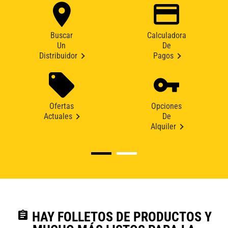
Buscar
Calculadora
Un
De
Distribuidor
Pagos
Ofertas
Opciones
Actuales
De
Alquiler
assignment
HAY FOLLETOS DE PRODUCTOS Y