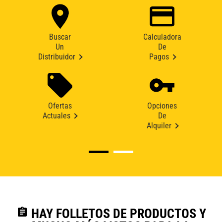
Buscar
Calculadora
Un
De
Distribuidor
Pagos
Ofertas
Opciones
Actuales
De
Alquiler
assignment
HAY FOLLETOS DE PRODUCTOS Y