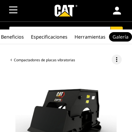
person
SEARCH
search
Beneficios
Especificaciones
Herramientas
Galería
more_vert
Compactadores de placas vibratorias