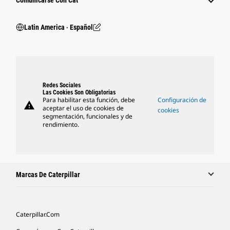
Comunicarse Con Cat
Latin America ‧ Español
Redes Sociales
Las Cookies Son Obligatorias
Para habilitar esta función, debe
Configuración de
warning
aceptar el uso de cookies de
cookies
segmentación, funcionales y de
rendimiento.
Marcas De Caterpillar
Caterpillar.com