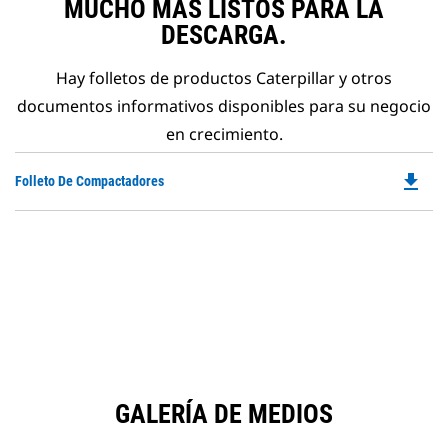
MUCHO MÁS LISTOS PARA LA
DESCARGA.
Hay folletos de productos Caterpillar y otros
documentos informativos disponibles para su negocio
en crecimiento.
file_download
Do
Folleto De Compactadores
P
O
in
a
N
Ta
GALERÍA DE MEDIOS