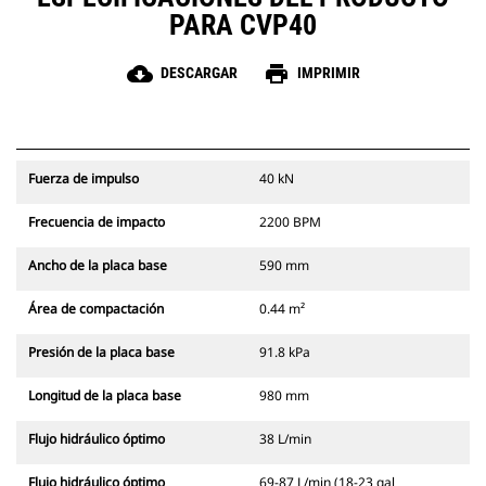
PARA CVP40
cloud_download
print
DESCARGAR
IMPRIMIR
Fuerza de impulso
40 kN
Frecuencia de impacto
2200 BPM
Ancho de la placa base
590 mm
Área de compactación
0.44 m²
Presión de la placa base
91.8 kPa
Longitud de la placa base
980 mm
Flujo hidráulico óptimo
38 L/min
Flujo hidráulico óptimo
69-87 L/min (18-23 gal