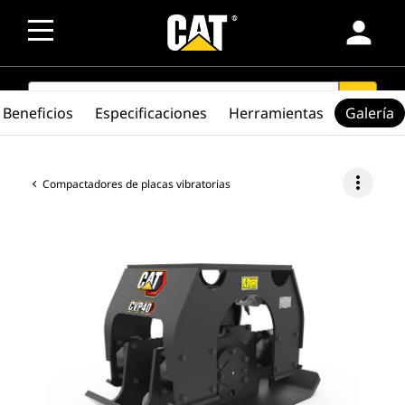
person
SEARCH
search
Beneficios
Especificaciones
Herramientas
Galería
more_vert
Compactadores de placas vibratorias