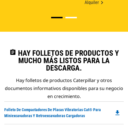
Alquiler
assignment
HAY FOLLETOS DE PRODUCTOS Y
MUCHO MÁS LISTOS PARA LA
DESCARGA.
Hay folletos de productos Caterpillar y otros
documentos informativos disponibles para su negocio
en crecimiento.
Do
Folleto De Compactadores De Placas Vibratorias Cat® Para
file_download
P
Miniexcavadoras Y Retroexcavadoras Cargadoras
O
in