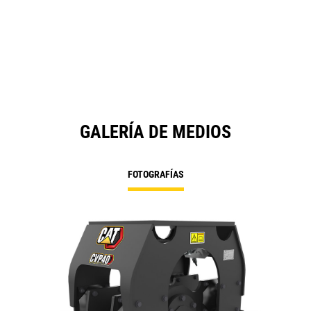
a
N
Ta
GALERÍA DE MEDIOS
FOTOGRAFÍAS