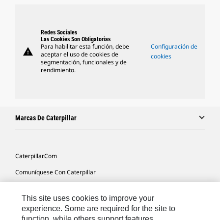
Redes Sociales
Las Cookies Son Obligatorias
Para habilitar esta función, debe
Configuración de
warning
aceptar el uso de cookies de
cookies
segmentación, funcionales y de
rendimiento.
Marcas De Caterpillar
Caterpillar.com
Comuníquese Con Caterpillar
Mis Preferencias De Marketing
This site uses cookies to improve your
Mapa Del Sitio
experience. Some are required for the site to
function, while others support features,