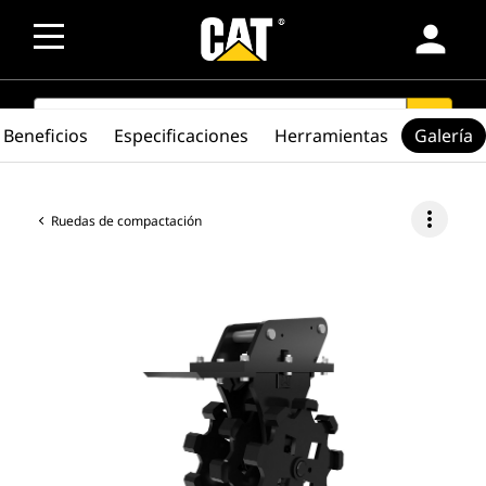
person
SEARCH
search
Beneficios
Especificaciones
Herramientas
Galería
more_vert
Ruedas de compactación