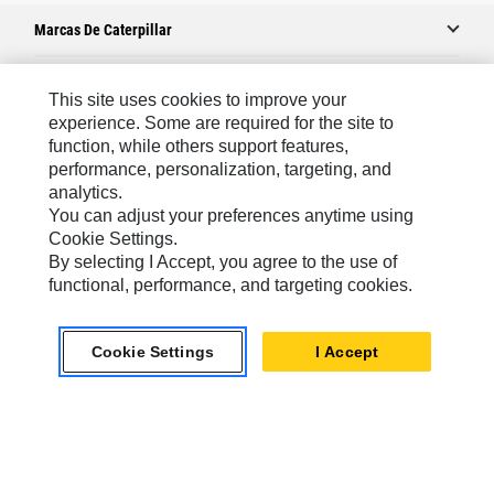
Marcas De Caterpillar
This site uses cookies to improve your
Caterpillar.com
experience. Some are required for the site to
function, while others support features,
Comuníquese Con Caterpillar
performance, personalization, targeting, and
Mis Preferencias De Marketing
analytics.
You can adjust your preferences anytime using
Mapa Del Sitio
Cookie Settings.
Cookie Settings
By selecting I Accept, you agree to the use of
functional, performance, and targeting cookies.
Avisos Legales
Privacidad
Cookie Settings
I Accept
chat_bubble
Chat
Latin America -
© 2026 Caterpillar. Todos los derechos
Español
reservados.