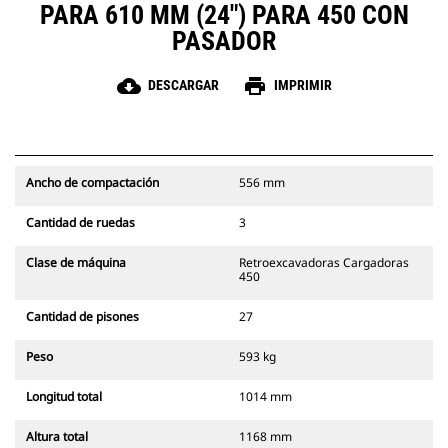
PARA 610 MM (24") PARA 450 CON
PASADOR
cloud_download
print
DESCARGAR
IMPRIMIR
Ancho de compactación
556 mm
Cantidad de ruedas
3
Clase de máquina
Retroexcavadoras Cargadoras
450
Cantidad de pisones
27
Peso
593 kg
Longitud total
1014 mm
Altura total
1168 mm