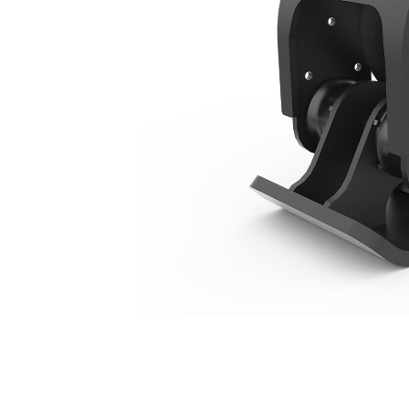
CVP16
Ben
Cambiar modelo