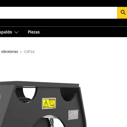
search
espaldo
Piezas
vibratorias
CVP16