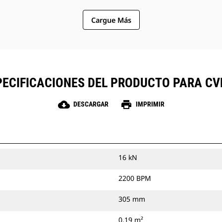
Cargue Más
PECIFICACIONES DEL PRODUCTO PARA CV
cloud_download
print
DESCARGAR
IMPRIMIR
16 kN
2200 BPM
305 mm
0.19 m²