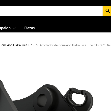
search
espaldo
Piezas
Acopladores de Conexión Hidráulica Tipo S
Acoplador de Conexión Hidráulica Tipo S HCS70: 6