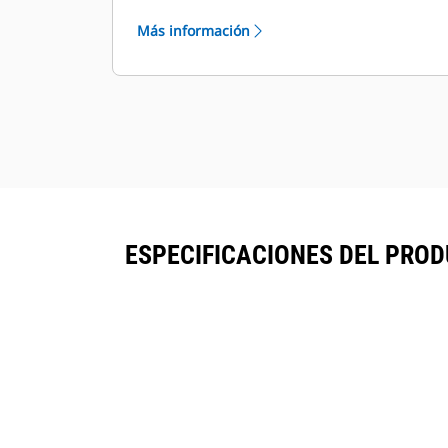
con mazos de cables electrónicos
Más información
para funciones de sensores de
pendientes o herramientas.
Cada acoplador viene con un gancho
de levantamiento que tiene una
capacidad de levantamiento de 5, 8 o
10 toneladas, según el tamaño.
ESPECIFICACIONES DEL PROD