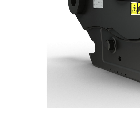
Acoplador De Conexión Hidráulica Tipo S HCS70: 678-7478
Ben
Cambiar modelo