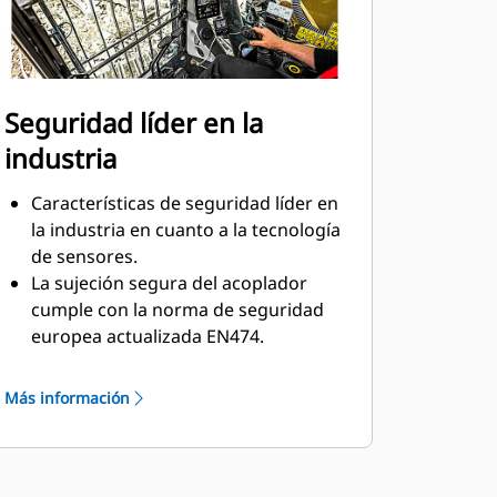
Seguridad líder en la
industria
Características de seguridad líder en
la industria en cuanto a la tecnología
de sensores.
La sujeción segura del acoplador
cumple con la norma de seguridad
europea actualizada EN474.
Aumente la seguridad de todas las
personas en el lugar de trabajo. El
Más información
operador se mantiene seguro en la
cabina y no se necesita ayuda para
conectar o desconectar las
mangueras hidráulicas durante los