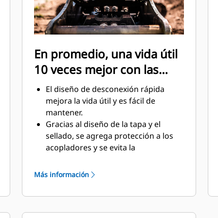
En promedio, una vida útil
10 veces mejor con las
desconexiones rápidas
El diseño de desconexión rápida
mejora la vida útil y es fácil de
mantener.
Gracias al diseño de la tapa y el
sellado, se agrega protección a los
acopladores y se evita la
contaminación del sistema
hidráulico.
Más información
La posición maquinada de las
desconexiones rápidas crea el mejor
soporte para la conexión del
acoplador.