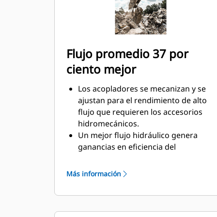
Flujo promedio 37 por
ciento mejor
Los acopladores se mecanizan y se
ajustan para el rendimiento de alto
flujo que requieren los accesorios
hidromecánicos.
Un mejor flujo hidráulico genera
ganancias en eficiencia del
combustible ya que el sistema
hidráulico tiene menos restricciones.
Más información
El resorte cerrado evita la
contaminación del sistema
hidráulico.
Las conexiones de fluidos a prueba