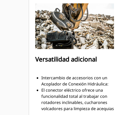
de fallas crean un sistema para el
flujo de fluido hidráulico, sin que
haya derrames durante el
intercambio de herramientas.
Las mangueras internas en el
soporte y el acoplador usan menos
mangueras externas, lo que reduce
los costos totales de mangueras y de
reparación.
Versatilidad adicional
Intercambio de accesorios con un
Acoplador de Conexión Hidráulica:
El conector eléctrico ofrece una
funcionalidad total al trabajar con
rotadores inclinables, cucharones
volcadores para limpieza de acequias
y desbrozadoras u otros accesorios