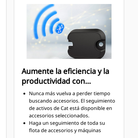
Los acopladores de desconexión
rápida se instalan en la misma
dirección que la fuerza de sujeción,
con una brida resistente para
garantizar un ajuste firme. Sin anillos
o tuercas de sujeción que aumentan
el riesgo de piezas sueltas o rotas.
Aumente la eficiencia y la
productividad con
tecnologías integradas
Nunca más vuelva a perder tiempo
buscando accesorios. El seguimiento
de activos de Cat está disponible en
accesorios seleccionados.
Haga un seguimiento de toda su
flota de accesorios y máquinas
desde un solo lugar. Los accesorios