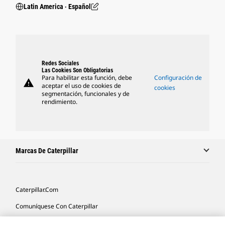
Latin America ‧ Español
Redes Sociales
Las Cookies Son Obligatorias
Para habilitar esta función, debe
Configuración de
warning
aceptar el uso de cookies de
cookies
segmentación, funcionales y de
rendimiento.
Marcas De Caterpillar
Caterpillar.com
Comuníquese Con Caterpillar
Mis Preferencias De Marketing