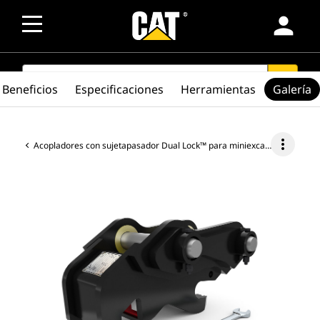
person
SEARCH
search
Beneficios
Especificaciones
Herramientas
Galería
more_vert
Acopladores con sujetapasador Dual Lock™ para miniexcavadoras