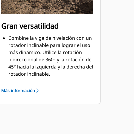
Gran versatilidad
Combine la viga de nivelación con un
rotador inclinable para lograr el uso
más dinámico. Utilice la rotación
bidireccional de 360° y la rotación de
45° hacia la izquierda y la derecha del
rotador inclinable.
Ajuste el rodillo, con cojinetes en
ambos extremos, al nivel deseado de
Más información
compactación según el tipo de
material.
Alinee el ancho correcto de la viga
para su trabajo o aplicación con la
flexibilidad de diferentes tamaños de
soportes empernados para