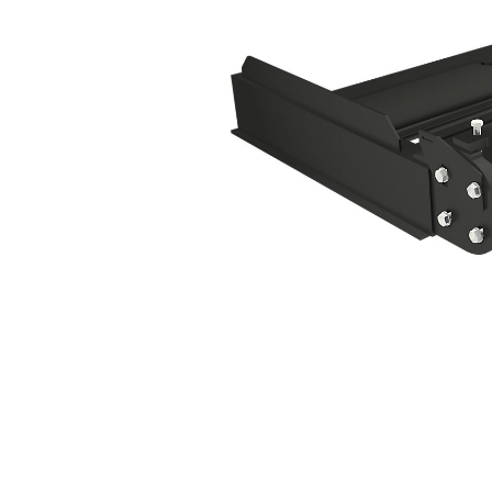
Viga De Nivelación: 637-6962
Ben
Cambiar modelo