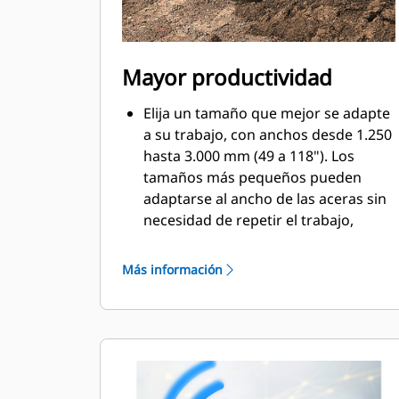
Mayor productividad
Elija un tamaño que mejor se adapte
a su trabajo, con anchos desde 1.250
hasta 3.000 mm (49 a 118"). Los
tamaños más pequeños pueden
adaptarse al ancho de las aceras sin
necesidad de repetir el trabajo,
mientras que los tamaños más
anchos pueden nivelar áreas más
Más información
grandes en un corto período de
tiempo.
Logre un plan exacto con sus vigas
de nivelación. Cuando se utilizan con
un rotador inclinable, las vigas de
nivelación son compatibles con la