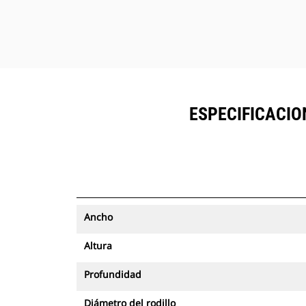
reemplazo.
Ahorre más tiempo y energía con la
función de reconocimiento de
herramientas disponibles. Un simple
movimiento de la herramienta
instalada confirma su identidad y
garantiza que todas las
ESPECIFICACIO
configuraciones de los accesorios
(presión, flujo y dimensiones) sean
correctas para que pueda trabajar
de forma rápida y eficiente, mientras
aprovecha funciones adicionales
fáciles de usar.
Ancho
El modelo PL161 se integra
fácilmente en VisionLink® para
Altura
ofrecer una administración total de
la flota de máquinas y accesorios
Profundidad
desde el panel en un teléfono
inteligente o tableta, donde es
Diámetro del rodillo