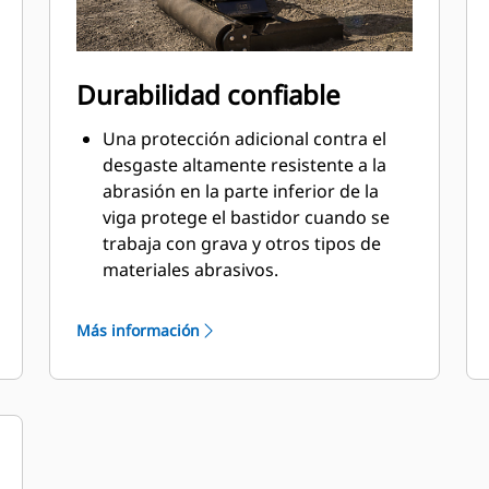
Durabilidad confiable
Una protección adicional contra el
desgaste altamente resistente a la
abrasión en la parte inferior de la
viga protege el bastidor cuando se
trabaja con grava y otros tipos de
materiales abrasivos.
El bastidor soldado de la viga
aumenta la integridad estructural.
Más información
Las placas de soporte agregadas al
bastidor de servicio pesado mejoran
la resistencia de la viga y su vida útil
en general.
Borde de desgaste más profundo en
la parte inferior para prolongar la