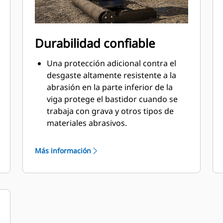
Durabilidad confiable
Una protección adicional contra el
desgaste altamente resistente a la
abrasión en la parte inferior de la
viga protege el bastidor cuando se
trabaja con grava y otros tipos de
materiales abrasivos.
El bastidor soldado de la viga
aumenta la integridad estructural.
Más información
Las placas de soporte agregadas al
bastidor de servicio pesado mejoran
la resistencia de la viga y su vida útil
en general.
Borde de desgaste más profundo en
la parte inferior para prolongar la