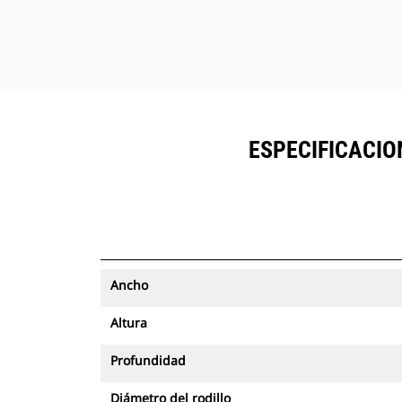
reemplazo.
Ahorre más tiempo y energía con la
función de reconocimiento de
herramientas disponibles. Un simple
movimiento de la herramienta
instalada confirma su identidad y
garantiza que todas las
ESPECIFICACIO
configuraciones de los accesorios
(presión, flujo y dimensiones) sean
correctas para que pueda trabajar
de forma rápida y eficiente, mientras
aprovecha funciones adicionales
fáciles de usar.
Ancho
El modelo PL161 se integra
fácilmente en VisionLink® para
Altura
ofrecer una administración total de
la flota de máquinas y accesorios
Profundidad
desde el panel en un teléfono
inteligente o tableta, donde es
Diámetro del rodillo