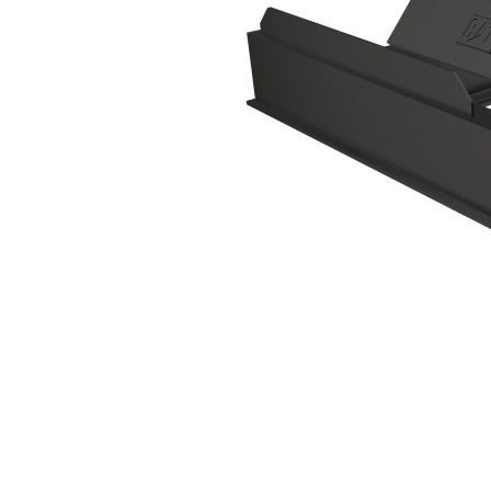
Viga De Nivelación: 637-6959
Ben
Cambiar modelo