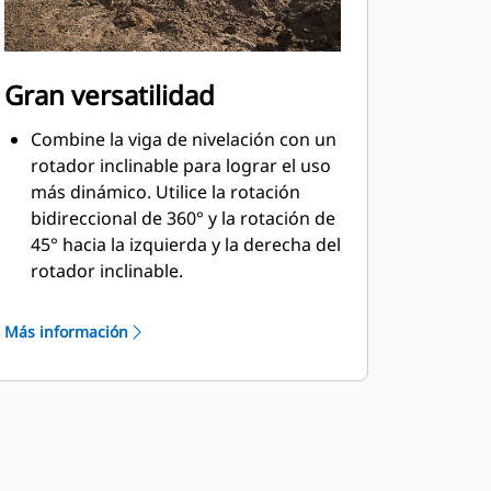
Gran versatilidad
Combine la viga de nivelación con un
rotador inclinable para lograr el uso
más dinámico. Utilice la rotación
bidireccional de 360° y la rotación de
45° hacia la izquierda y la derecha del
rotador inclinable.
Ajuste el rodillo, con cojinetes en
ambos extremos, al nivel deseado de
Más información
compactación según el tipo de
material.
Alinee el ancho correcto de la viga
para su trabajo o aplicación con la
flexibilidad de diferentes tamaños de
soportes empernados para