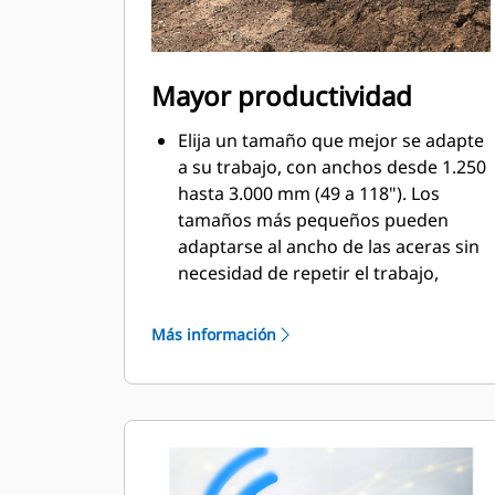
Mayor productividad
Elija un tamaño que mejor se adapte
a su trabajo, con anchos desde 1.250
hasta 3.000 mm (49 a 118"). Los
tamaños más pequeños pueden
adaptarse al ancho de las aceras sin
necesidad de repetir el trabajo,
mientras que los tamaños más
anchos pueden nivelar áreas más
Más información
grandes en un corto período de
tiempo.
Logre un plan exacto con sus vigas
de nivelación. Cuando se utilizan con
un rotador inclinable, las vigas de
nivelación son compatibles con la