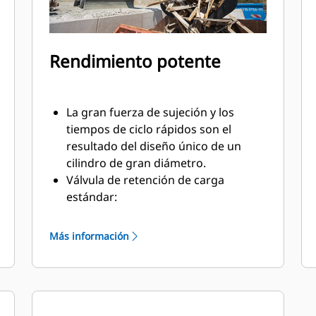
Rendimiento potente
La gran fuerza de sujeción y los
tiempos de ciclo rápidos son el
resultado del diseño único de un
cilindro de gran diámetro.
Válvula de retención de carga
estándar:
Trabaje cerca de los extremos y las
paredes de los contenedores. El
Más información
perfil del armazón de la garra no
deja un espacio libre entre la cuchilla
y las paredes y los extremos
verticales. Esto le permite acceder a
las esquinas en camiones,