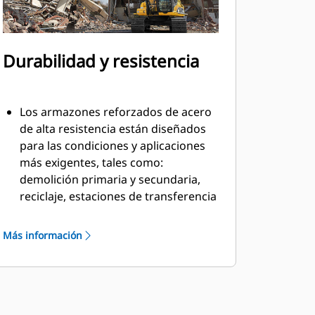
Durabilidad y resistencia
Los armazones reforzados de acero
de alta resistencia están diseñados
para las condiciones y aplicaciones
más exigentes, tales como:
demolición primaria y secundaria,
reciclaje, estaciones de transferencia
de desperdicios, remoción de
árboles, construcción de muros de
Más información
contención y más.
El material se llena y fluye de manera
uniforme y eficiente gracias a los
pernos encastrados en la cuchilla y el
perfil interno liso del armazón.