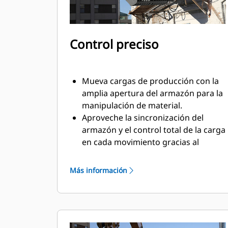
Control preciso
Mueva cargas de producción con la
amplia apertura del armazón para la
manipulación de material.
Aproveche la sincronización del
armazón y el control total de la carga
en cada movimiento gracias al
cilindro montado en cruz.
Mantenga el agarre en cargas
Más información
grandes o recoja, clasifique y ubique
materiales pequeños con topes de
sobremordida para lograr un
contacto de la mandíbula de extremo
a extremo y evitar la sobremordida.