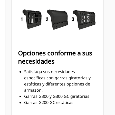
remolques, contenedores,
recipientes y ángulos de 90°.
Acceda fácilmente a las piezas
internas mediante los grandes
paneles de mantenimiento.
Saque el máximo provecho de la
garra con un motor de par alto e
intervalos de servicio más
Opciones conforme a sus
prolongados.
necesidades
Satisfaga sus necesidades
específicas con garras giratorias y
estáticas y diferentes opciones de
armazón.
Garras G300 y G300 GC giratorias
Garras G200 GC estáticas
Tipos de armazón:
Las garras clasificadas con la