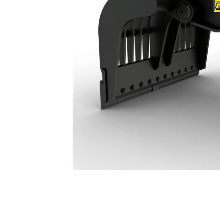
Garras G332 De Demolición Y Selección: 587-8991
Ben
Cambiar modelo