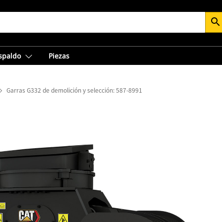
search
espaldo
Piezas
Garras G332 de demolición y selección: 587-8991