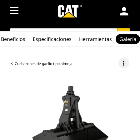
person
SEARCH
search
Beneficios
Especificaciones
Herramientas
Galería
more_vert
Cucharones de garfio tipo almeja