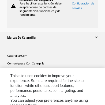
Las Cookies Son Obligatorias
Para habilitar esta función, debe
Configuración de
warning
aceptar el uso de cookies de
cookies
segmentación, funcionales y de
rendimiento.
Marcas De Caterpillar
Caterpillar.com
Comuníquese Con Caterpillar
Mis Preferencias De Marketing
This site uses cookies to improve your
Mapa Del Sitio
experience. Some are required for the site to
function, while others support features,
Cookie Settings
performance, personalization, targeting, and
Avisos Legales
analytics.
You can adjust your preferences anytime using
Privacidad