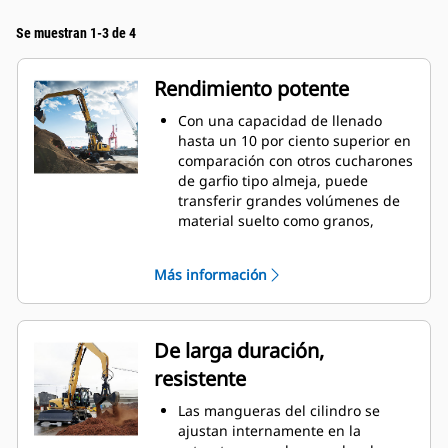
Se muestran 1-3 de 4
Rendimiento potente
Con una capacidad de llenado
hasta un 10 por ciento superior en
comparación con otros cucharones
de garfio tipo almeja, puede
transferir grandes volúmenes de
material suelto como granos,
carbón, arena y grava.
Mueva cargas de producción con
Más información
la amplia apertura del
revestimiento para materiales a
granel.
La potente fuerza de cierre de los
De larga duración,
revestimientos de garfios
resistente
combinada con el tiempo de
apertura y cierre rápidos lo
Las mangueras del cilindro se
ayudan a reducir el tiempo de los
ajustan internamente en la
ciclos y permanecer en la tarea