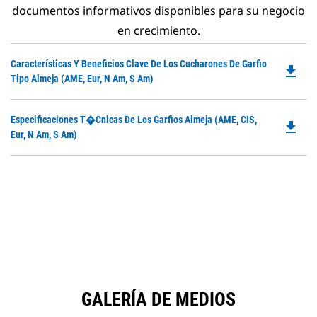
documentos informativos disponibles para su negocio
en crecimiento.
Do
Características Y Beneficios Clave De Los Cucharones De Garfio
file_download
P
Tipo Almeja (AME, Eur, N Am, S Am)
O
in
Do
Especificaciones T�cnicas De Los Garfios Almeja (AME, CIS,
a
file_download
P
Eur, N Am, S Am)
N
O
Ta
in
a
N
Ta
GALERÍA DE MEDIOS