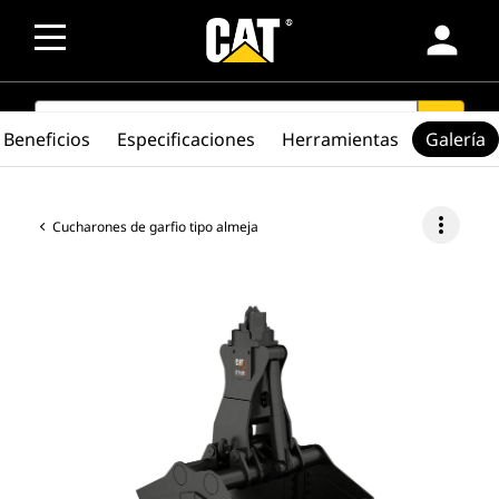
person
SEARCH
search
Beneficios
Especificaciones
Herramientas
Galería
more_vert
Cucharones de garfio tipo almeja