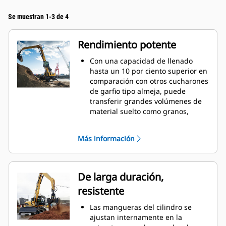
Se muestran 1-3 de 4
Rendimiento potente
Con una capacidad de llenado
hasta un 10 por ciento superior en
comparación con otros cucharones
de garfio tipo almeja, puede
transferir grandes volúmenes de
material suelto como granos,
carbón, arena y grava.
Mueva cargas de producción con
Más información
la amplia apertura del
revestimiento para materiales a
granel.
La potente fuerza de cierre de los
De larga duración,
revestimientos de garfios
resistente
combinada con el tiempo de
apertura y cierre rápidos lo
Las mangueras del cilindro se
ayudan a reducir el tiempo de los
ajustan internamente en la
ciclos y permanecer en la tarea