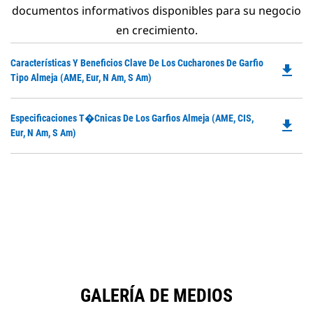
documentos informativos disponibles para su negocio
en crecimiento.
Do
Características Y Beneficios Clave De Los Cucharones De Garfio
file_download
P
Tipo Almeja (AME, Eur, N Am, S Am)
O
in
Do
Especificaciones T�cnicas De Los Garfios Almeja (AME, CIS,
a
file_download
P
Eur, N Am, S Am)
N
O
Ta
in
a
N
Ta
GALERÍA DE MEDIOS