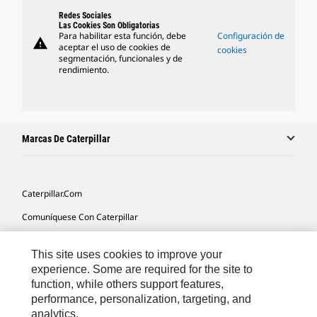
Redes Sociales
Las Cookies Son Obligatorias
Para habilitar esta función, debe
Configuración de
warning
aceptar el uso de cookies de
cookies
segmentación, funcionales y de
rendimiento.
Marcas De Caterpillar
Caterpillar.com
Comuníquese Con Caterpillar
Mis Preferencias De Marketing
This site uses cookies to improve your
Mapa Del Sitio
experience. Some are required for the site to
function, while others support features,
Cookie Settings
performance, personalization, targeting, and
Avisos Legales
analytics.