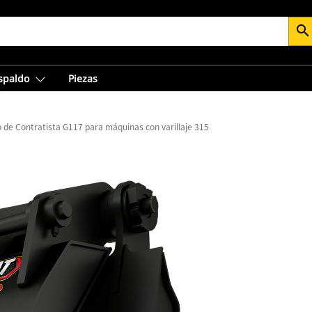
search
espaldo
Piezas
o de Contratista G117 para máquinas con varillaje 315