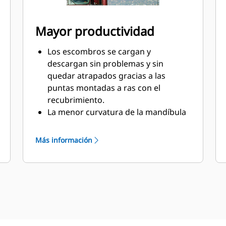
Mayor productividad
Los escombros se cargan y
descargan sin problemas y sin
quedar atrapados gracias a las
puntas montadas a ras con el
recubrimiento.
La menor curvatura de la mandíbula
inferior contribuye a optimizar el
flujo de los materiales y la
Más información
penetración en las pilas.
Mantenga un alto volumen de
producción mediante el garfio
sujetado con pasador a la máquina o
con un acoplador sujetapasador.
Diseñados específicamente para
ajustarse a los respectivos tamaños