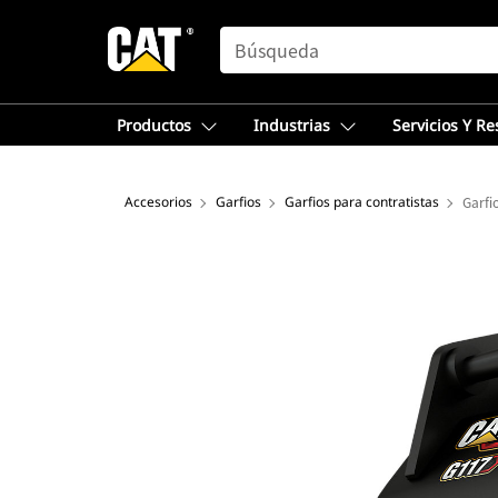
SEARCH
Productos
Industrias
Servicios Y R
Accesorios
Garfios
Garfios para contratistas
Garfi