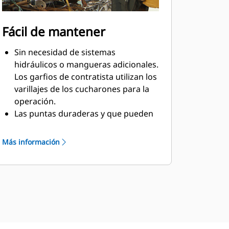
Fácil de mantener
Sin necesidad de sistemas
hidráulicos o mangueras adicionales.
Los garfios de contratista utilizan los
varillajes de los cucharones para la
operación.
Las puntas duraderas y que pueden
recibir servicio en terreno tienen una
vida útil prolongada sin peso
Más información
adicional.
Las mandíbulas se mantienen
conectadas cuando se retira el
pasador del garfio con el avanzado
sistema de maza de pasador
modular.
Instale en terreno un paquete de