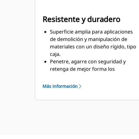
Resistente y duradero
Superficie amplia para aplicaciones
de demolición y manipulación de
materiales con un diseño rígido, tipo
caja.
Penetre, agarre con seguridad y
retenga de mejor forma los
materiales con los dientes intertraba,
tres abajo y dos arriba.
Más información
Los dientes largos y de separación
amplia mejoran la visibilidad para
supervisar el trabajo.
Las puntas, los recubrimientos y las
bandas de desgaste están hechas de
acero AR400 para ofrecer una larga
durabilidad en las aplicaciones más