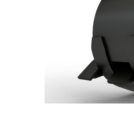
Garfio De Contratista G117 Para Máquinas Con Varillaje 315
Ben
Cambiar modelo