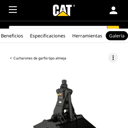
person
SEARCH
search
Beneficios
Especificaciones
Herramientas
Galería
more_vert
Cucharones de garfio tipo almeja