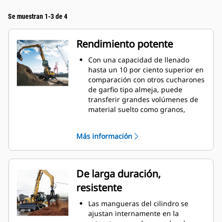
Se muestran 1-3 de 4
Rendimiento potente
Con una capacidad de llenado
hasta un 10 por ciento superior en
comparación con otros cucharones
de garfio tipo almeja, puede
transferir grandes volúmenes de
material suelto como granos,
carbón, arena y grava.
Mueva cargas de producción con
Más información
la amplia apertura del
revestimiento para materiales a
granel.
La potente fuerza de cierre de los
De larga duración,
revestimientos de garfios
resistente
combinada con el tiempo de
apertura y cierre rápidos lo
Las mangueras del cilindro se
ayudan a reducir el tiempo de los
ajustan internamente en la
ciclos y permanecer en la tarea