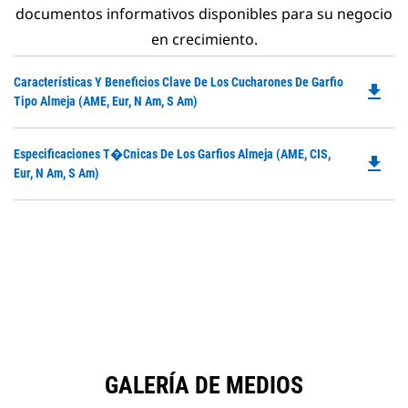
documentos informativos disponibles para su negocio
en crecimiento.
Do
Características Y Beneficios Clave De Los Cucharones De Garfio
file_download
P
Tipo Almeja (AME, Eur, N Am, S Am)
O
in
Do
Especificaciones T�cnicas De Los Garfios Almeja (AME, CIS,
a
file_download
P
Eur, N Am, S Am)
N
O
Ta
in
a
N
Ta
GALERÍA DE MEDIOS