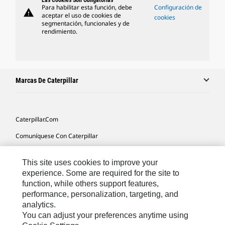
Las Cookies Son Obligatorias
Para habilitar esta función, debe
Configuración de
warning
aceptar el uso de cookies de
cookies
segmentación, funcionales y de
rendimiento.
Marcas De Caterpillar
Caterpillar.com
Comuníquese Con Caterpillar
Mis Preferencias De Marketing
This site uses cookies to improve your
Mapa Del Sitio
experience. Some are required for the site to
function, while others support features,
Cookie Settings
performance, personalization, targeting, and
Avisos Legales
analytics.
You can adjust your preferences anytime using
Privacidad