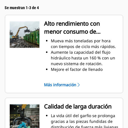
Se muestran 1-3 de 4
Alto rendimiento con
menor consumo de
combustible
Mueva más toneladas por hora
con tiempos de ciclo más rápidos.
Aumente la capacidad del flujo
hidráulico hasta un 160 % con un
nuevo sistema de rotación.
Mejore el factor de llenado
general hasta 140-200 % gracias a
la curvatura perfilada de los
Más información
dientes.
Las máquinas Cat están
preprogramadas con un ajuste de
rendimiento óptimo para el garfio
Calidad de larga duración
a fin de maximizar el acoplamiento
y la eficiencia de la máquina y del
La vida útil del garfio se prolonga
garfio.
gracias a las piezas fundidas de
Alcance nuevas alturas y aumente
distribución de fuerza más livianas