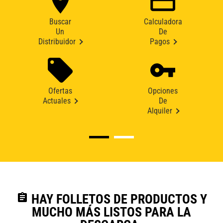
Buscar
Calculadora
Un
De
Distribuidor
Pagos
Ofertas
Opciones
Actuales
De
Alquiler
assignment
HAY FOLLETOS DE PRODUCTOS Y
MUCHO MÁS LISTOS PARA LA