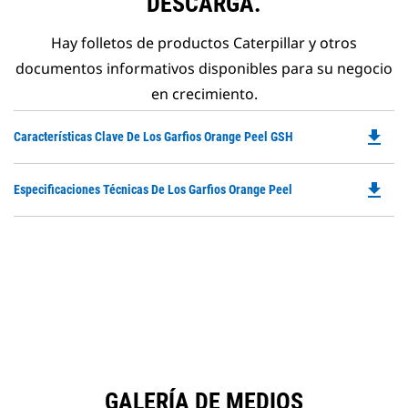
DESCARGA.
Hay folletos de productos Caterpillar y otros
documentos informativos disponibles para su negocio
en crecimiento.
file_download
Do
Características Clave De Los Garfios Orange Peel GSH
P
O
file_download
Do
Especificaciones Técnicas De Los Garfios Orange Peel
in
P
a
O
N
in
Ta
a
N
Ta
GALERÍA DE MEDIOS