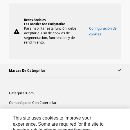
Redes Sociales
Las Cookies Son Obligatorias
Para habilitar esta función, debe
Configuración de
warning
aceptar el uso de cookies de
cookies
segmentación, funcionales y de
rendimiento.
Marcas De Caterpillar
Caterpillar.com
Comuníquese Con Caterpillar
Mis Preferencias De Marketing
This site uses cookies to improve your
Mapa Del Sitio
experience. Some are required for the site to