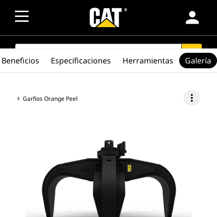
person
SEARCH
search
Beneficios
Especificaciones
Herramientas
Galería
more_vert
Garfios Orange Peel