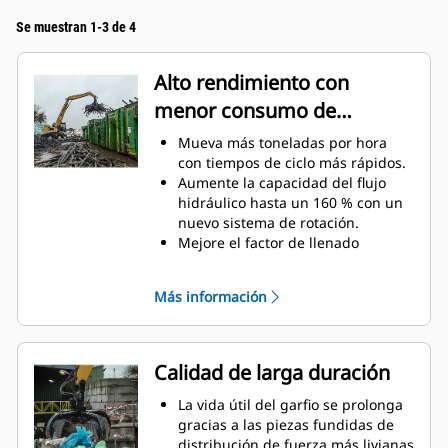
Se muestran 1-3 de 4
Alto rendimiento con
menor consumo de
combustible
Mueva más toneladas por hora
con tiempos de ciclo más rápidos.
Aumente la capacidad del flujo
hidráulico hasta un 160 % con un
nuevo sistema de rotación.
Mejore el factor de llenado
general hasta 140-200 % gracias a
la curvatura perfilada de los
Más información
dientes.
Las máquinas Cat están
preprogramadas con un ajuste de
rendimiento óptimo para el garfio
Calidad de larga duración
a fin de maximizar el acoplamiento
y la eficiencia de la máquina y del
La vida útil del garfio se prolonga
garfio.
gracias a las piezas fundidas de
Alcance nuevas alturas y aumente
distribución de fuerza más livianas