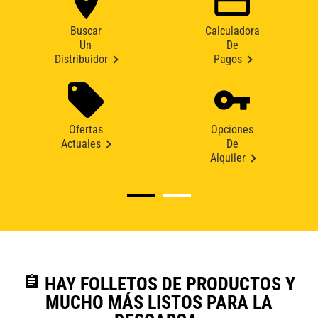
Buscar
Calculadora
Un
De
Distribuidor
Pagos
Ofertas
Opciones
Actuales
De
Alquiler
assignment
HAY FOLLETOS DE PRODUCTOS Y
MUCHO MÁS LISTOS PARA LA