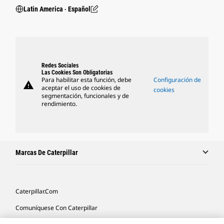
Latin America ‧ Español
Redes Sociales
Las Cookies Son Obligatorias
Para habilitar esta función, debe
Configuración de
warning
aceptar el uso de cookies de
cookies
segmentación, funcionales y de
rendimiento.
Marcas De Caterpillar
Caterpillar.com
Comuníquese Con Caterpillar