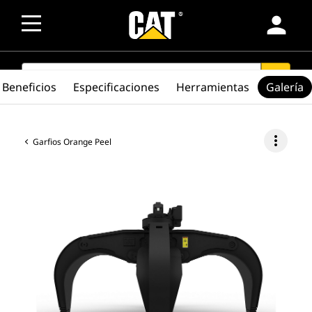
person
SEARCH
search
Beneficios
Especificaciones
Herramientas
Galería
more_vert
Garfios Orange Peel