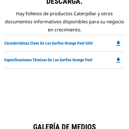
DESCARGA.
Hay folletos de productos Caterpillar y otros
documentos informativos disponibles para su negocio
en crecimiento.
file_download
Do
Características Clave De Los Garfios Orange Peel GSH
P
O
file_download
Do
Especificaciones Técnicas De Los Garfios Orange Peel
in
P
a
O
N
in
Ta
a
N
Ta
GALERÍA DE MEDIOS