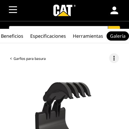
person
SEARCH
search
Beneficios
Especificaciones
Herramientas
Galería
more_vert
Garfios para basura