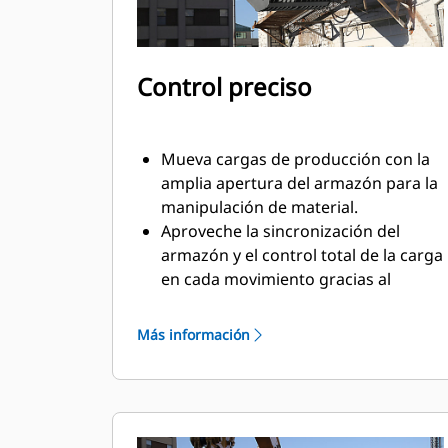
Control preciso
Mueva cargas de producción con la
amplia apertura del armazón para la
manipulación de material.
Aproveche la sincronización del
armazón y el control total de la carga
en cada movimiento gracias al
cilindro montado en cruz.
Mantenga el agarre en cargas
Más información
grandes o recoja, clasifique y ubique
materiales pequeños con topes de
sobremordida para lograr un
contacto de la mandíbula de extremo
a extremo y evitar la sobremordida.