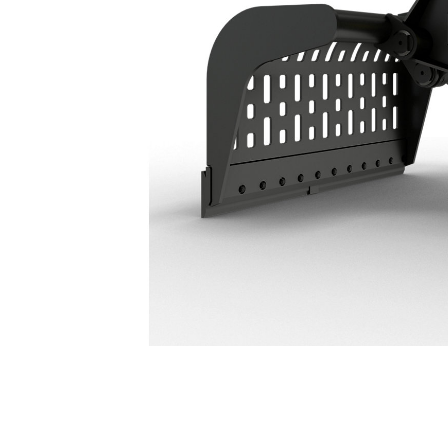
Garras G324 WH De Demolición Y Selección: 587-8988
Ben
Cambiar modelo