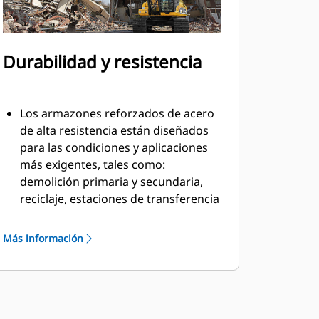
Durabilidad y resistencia
Los armazones reforzados de acero
de alta resistencia están diseñados
para las condiciones y aplicaciones
más exigentes, tales como:
demolición primaria y secundaria,
reciclaje, estaciones de transferencia
de desperdicios, remoción de
árboles, construcción de muros de
Más información
contención y más.
El material se llena y fluye de manera
uniforme y eficiente gracias a los
pernos encastrados en la cuchilla y el
perfil interno liso del armazón.