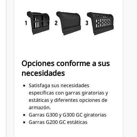
remolques, contenedores,
recipientes y ángulos de 90°.
Acceda fácilmente a las piezas
internas mediante los grandes
paneles de mantenimiento.
Saque el máximo provecho de la
garra con un motor de par alto e
intervalos de servicio más
Opciones conforme a sus
prolongados.
necesidades
Satisfaga sus necesidades
específicas con garras giratorias y
estáticas y diferentes opciones de
armazón.
Garras G300 y G300 GC giratorias
Garras G200 GC estáticas
Tipos de armazón:
Las garras clasificadas con la