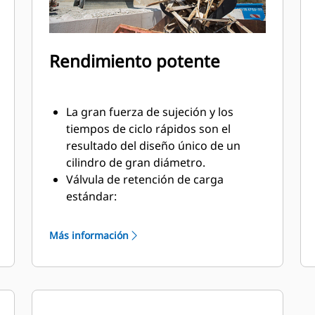
Rendimiento potente
La gran fuerza de sujeción y los
tiempos de ciclo rápidos son el
resultado del diseño único de un
cilindro de gran diámetro.
Válvula de retención de carga
estándar:
Trabaje cerca de los extremos y las
paredes de los contenedores. El
Más información
perfil del armazón de la garra no
deja un espacio libre entre la cuchilla
y las paredes y los extremos
verticales. Esto le permite acceder a
las esquinas en camiones,