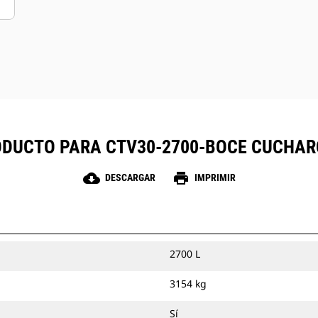
ODUCTO PARA CTV30-2700-BOCE CUCHAR
cloud_download
print
DESCARGAR
IMPRIMIR
2700 L
3154 kg
Sí