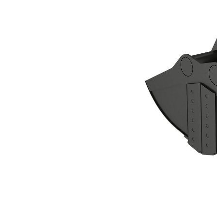
CTV30-2700-BOCE Cucharón De Garfio Tipo Almeja
Ben
Cambiar modelo