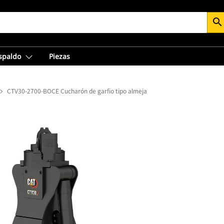
search
espaldo
Piezas
CTV30-2700-BOCE Cucharón de garfio tipo almeja