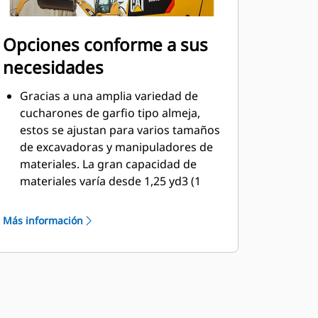
Opciones conforme a sus
necesidades
Gracias a una amplia variedad de
cucharones de garfio tipo almeja,
estos se ajustan para varios tamaños
de excavadoras y manipuladores de
materiales. La gran capacidad de
materiales varía desde 1,25 yd3 (1
g/m3) hasta 8 yd3 (6,1 g/m3).
La opción de cuchilla empernada
Más información
para el revestimiento ayudará a
mejorar la vida útil del producto y
funcionará mejor en más materiales
abrasivos.
Las cuchillas empernadas ofrecen
traíllas para mejorar la descarga de