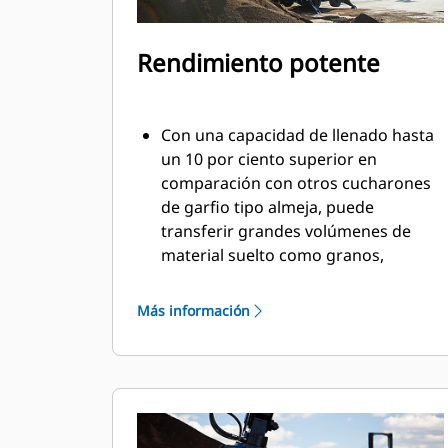
Rendimiento potente
Con una capacidad de llenado hasta
un 10 por ciento superior en
comparación con otros cucharones
de garfio tipo almeja, puede
transferir grandes volúmenes de
material suelto como granos,
carbón, arena y grava.
Mueva cargas de producción con la
Más información
amplia apertura del revestimiento
para materiales a granel.
La potente fuerza de cierre de los
revestimientos de garfios combinada
con el tiempo de apertura y cierre
rápidos lo ayudan a reducir el tiempo