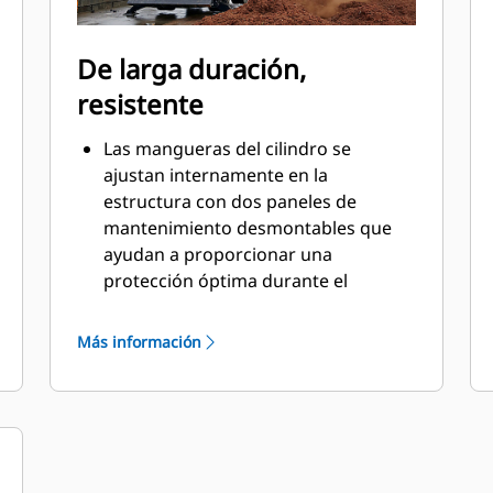
De larga duración,
resistente
Las mangueras del cilindro se
ajustan internamente en la
estructura con dos paneles de
mantenimiento desmontables que
ayudan a proporcionar una
protección óptima durante el
funcionamiento.
Se utilizan materiales de alta calidad
Más información
y resistentes al desgaste,
especialmente en los revestimientos.
Los puntos de pivote equipados con
sello contra el polvo y los cojinetes
de manguito ayudarán a mejorar la
vida útil del producto.