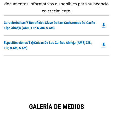
documentos informativos disponibles para su negocio
en crecimiento.
Do
Características Y Beneficios Clave De Los Cucharones De Garfio
file_download
P
Tipo Almeja (AME, Eur, N Am, S Am)
O
in
Do
Especificaciones T�cnicas De Los Garfios Almeja (AME, CIS,
a
file_download
P
Eur, N Am, S Am)
N
O
Ta
in
a
N
Ta
GALERÍA DE MEDIOS