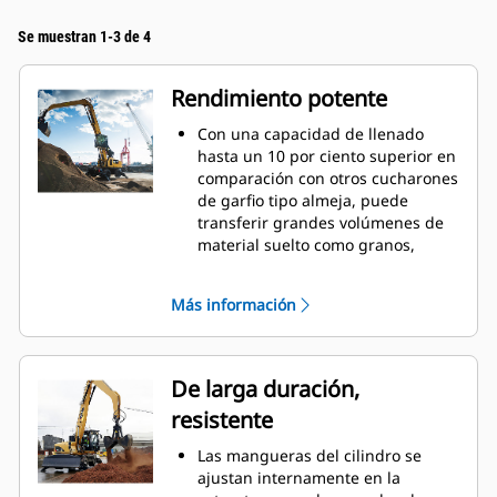
Se muestran 1-3 de 4
Rendimiento potente
Con una capacidad de llenado
hasta un 10 por ciento superior en
comparación con otros cucharones
de garfio tipo almeja, puede
transferir grandes volúmenes de
material suelto como granos,
carbón, arena y grava.
Mueva cargas de producción con
Más información
la amplia apertura del
revestimiento para materiales a
granel.
La potente fuerza de cierre de los
De larga duración,
revestimientos de garfios
resistente
combinada con el tiempo de
apertura y cierre rápidos lo
Las mangueras del cilindro se
ayudan a reducir el tiempo de los
ajustan internamente en la
ciclos y permanecer en la tarea