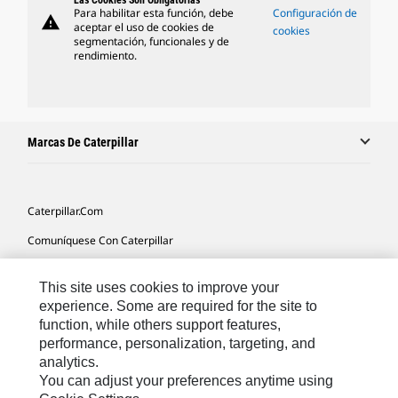
Las Cookies Son Obligatorias
Para habilitar esta función, debe
Configuración de
warning
aceptar el uso de cookies de
cookies
segmentación, funcionales y de
rendimiento.
Marcas De Caterpillar
Caterpillar.com
Comuníquese Con Caterpillar
Mis Preferencias De Marketing
This site uses cookies to improve your
Mapa Del Sitio
experience. Some are required for the site to
function, while others support features,
Cookie Settings
performance, personalization, targeting, and
Avisos Legales
analytics.
You can adjust your preferences anytime using
Privacidad