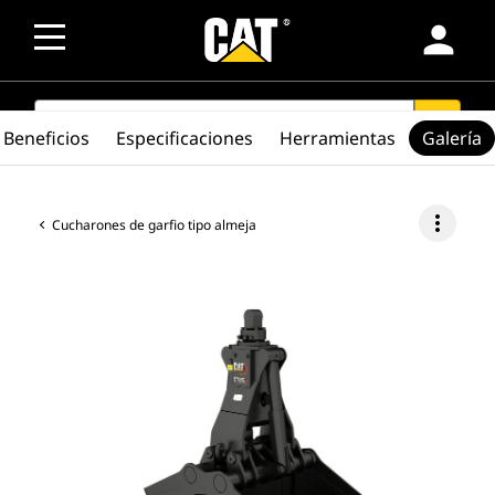
person
SEARCH
search
Beneficios
Especificaciones
Herramientas
Galería
more_vert
Cucharones de garfio tipo almeja