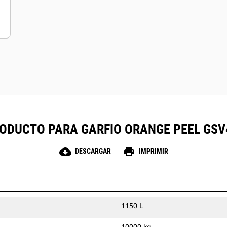
ODUCTO PARA GARFIO ORANGE PEEL GSV42
cloud_download
print
DESCARGAR
IMPRIMIR
1150 L
10000 kg