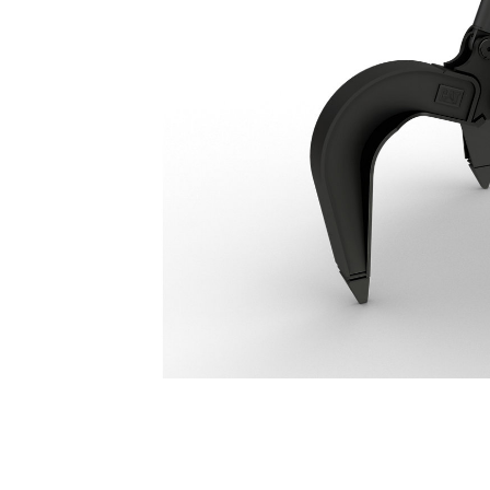
Garfio Orange Peel GSV425 De 4 Dientes Y 1.150 L
Ben
Cambiar modelo