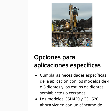
eficiencia de la máquina y del garfio.
Alcance nuevas alturas y aumente el
control de la rotación. La altura
compacta de los garfios GSH
extiende las capacidades y es ideal
para aplicaciones en interiores.
Opciones para
aplicaciones específicas
Cumpla las necesidades específicas
de la aplicación con los modelos de 4
o 5 dientes y los estilos de dientes
semiabiertos o cerrados.
Los modelos GSH420 y GSH520
ahora vienen con un cáncamo de
levantamiento estándar en el lado