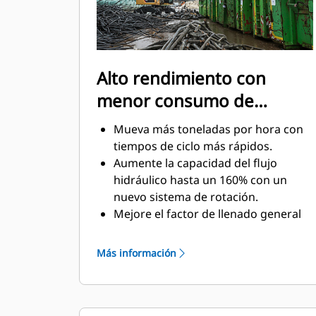
Alto rendimiento con
menor consumo de
combustible
Mueva más toneladas por hora con
tiempos de ciclo más rápidos.
Aumente la capacidad del flujo
hidráulico hasta un 160% con un
nuevo sistema de rotación.
Mejore el factor de llenado general
hasta 140-200% gracias a la
curvatura perfilada de los dientes.
Más información
Las máquinas Cat están
preprogramadas con un ajuste de
rendimiento óptimo para el garfio a
fin de maximizar el acoplamiento y la