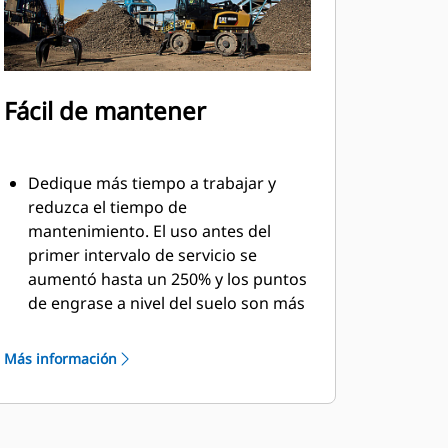
Fácil de mantener
Dedique más tiempo a trabajar y
reduzca el tiempo de
mantenimiento. El uso antes del
primer intervalo de servicio se
aumentó hasta un 250% y los puntos
de engrase a nivel del suelo son más
seguros y más fáciles de utilizar.
Se cambió la distribución de los
Más información
componentes hidráulicos integrales
y están protegidos en el interior del
diente, lo que permite disminuir la
tensión de las mangueras y eliminar