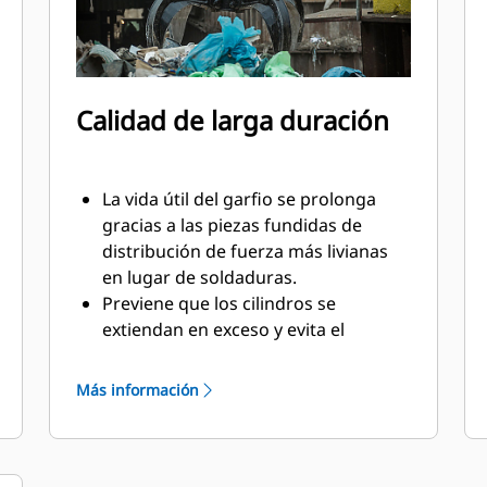
Calidad de larga duración
La vida útil del garfio se prolonga
gracias a las piezas fundidas de
distribución de fuerza más livianas
en lugar de soldaduras.
Previene que los cilindros se
extiendan en exceso y evita el
desgaste innecesario en los puntos
de articulación y las puntas de los
Más información
dientes con los topes superiores e
inferiores resistentes a la abrasión
de servicio pesado en la caja del
garfio.