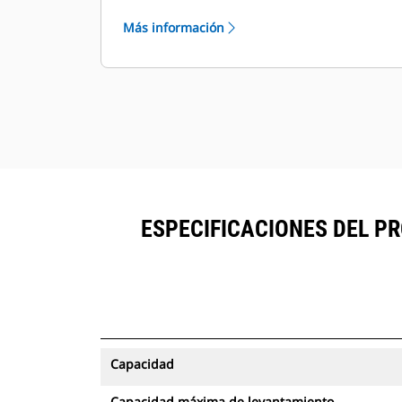
inferior de la caja donde se puede
Más información
montar un imán.
Otros modelos GSH tienen la opción
de incluir un cáncamo de
levantamiento en el momento de
solicitar el garfio.
ESPECIFICACIONES DEL PR
Capacidad
Capacidad máxima de levantamiento