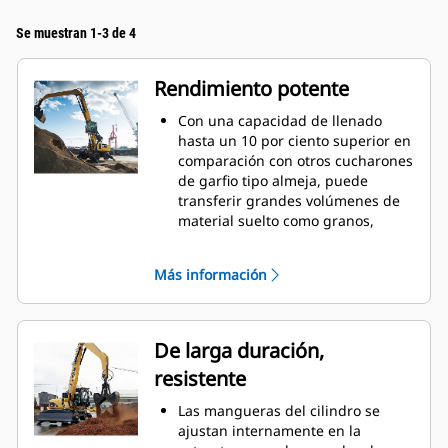
Se muestran 1-3 de 4
Rendimiento potente
Con una capacidad de llenado
hasta un 10 por ciento superior en
comparación con otros cucharones
de garfio tipo almeja, puede
transferir grandes volúmenes de
material suelto como granos,
carbón, arena y grava.
Mueva cargas de producción con
Más información
la amplia apertura del
revestimiento para materiales a
granel.
La potente fuerza de cierre de los
De larga duración,
revestimientos de garfios
resistente
combinada con el tiempo de
apertura y cierre rápidos lo
Las mangueras del cilindro se
ayudan a reducir el tiempo de los
ajustan internamente en la
ciclos y permanecer en la tarea