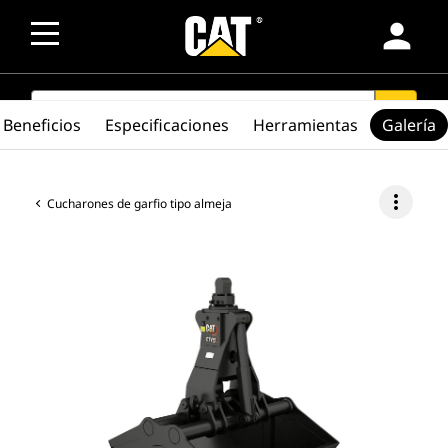
person
SEARCH
search
Beneficios
Especificaciones
Herramientas
Galería
more_vert
Cucharones de garfio tipo almeja