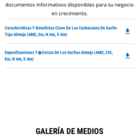
documentos informativos disponibles para su negocio
en crecimiento.
Do
Características Y Beneficios Clave De Los Cucharones De Garfio
file_download
P
Tipo Almeja (AME, Eur, N Am, S Am)
O
in
Do
Especificaciones T�cnicas De Los Garfios Almeja (AME, CIS,
a
file_download
P
Eur, N Am, S Am)
N
O
Ta
in
a
N
Ta
GALERÍA DE MEDIOS