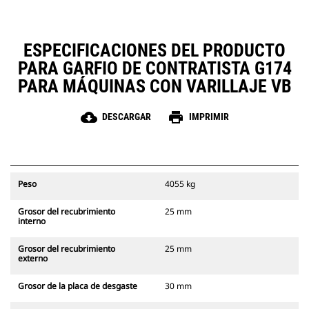
acuerdo con la norma SAE J2754,
Instale en terreno un paquete de
una norma líder en la industria
desgaste para trabajo extremo
para garfios fabricados.
para que el garfio tenga una
ESPECIFICACIONES DEL PRODUCTO
Ideal para aplicaciones como las
protección adicional.
siguientes: demolición estructural,
PARA GARFIO DE CONTRATISTA G174
manipulación y clasificación de
PARA MÁQUINAS CON VARILLAJE VB
materiales, carga y descarga de
roca, chatarra, tubos, material de
cloud_download
desperdicios y otros residuos.
print
DESCARGAR
IMPRIMIR
Peso
4055 kg
Grosor del recubrimiento
25 mm
interno
Grosor del recubrimiento
25 mm
externo
Grosor de la placa de desgaste
30 mm