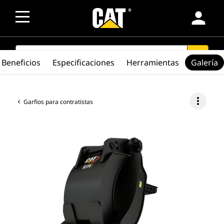
person
SEARCH
search
Beneficios
Especificaciones
Herramientas
Galería
more_vert
Garfios para contratistas