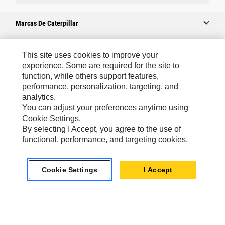
Marcas De Caterpillar
This site uses cookies to improve your
Caterpillar.com
experience. Some are required for the site to
function, while others support features,
Comuníquese Con Caterpillar
performance, personalization, targeting, and
Mis Preferencias De Marketing
analytics.
You can adjust your preferences anytime using
Mapa Del Sitio
Cookie Settings.
Cookie Settings
By selecting I Accept, you agree to the use of
functional, performance, and targeting cookies.
Avisos Legales
Privacidad
Cookie Settings
I Accept
chat_bubble
Chat
Latin America -
© 2026 Caterpillar. Todos los derechos
Español
reservados.