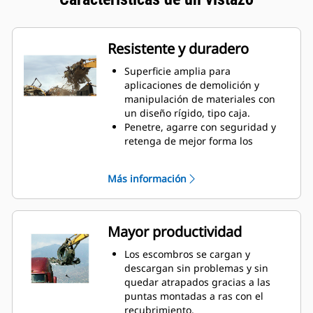
Resistente y duradero
Superficie amplia para
aplicaciones de demolición y
manipulación de materiales con
un diseño rígido, tipo caja.
Penetre, agarre con seguridad y
retenga de mejor forma los
materiales con los dientes
intertraba, tres abajo y dos arriba.
Más información
Los dientes largos y de separación
amplia mejoran la visibilidad para
supervisar el trabajo.
Las puntas, los recubrimientos y
Mayor productividad
las bandas de desgaste están
hechas de acero AR400 para
Los escombros se cargan y
ofrecer una larga durabilidad en
descargan sin problemas y sin
las aplicaciones más exigentes.
quedar atrapados gracias a las
puntas montadas a ras con el
recubrimiento.