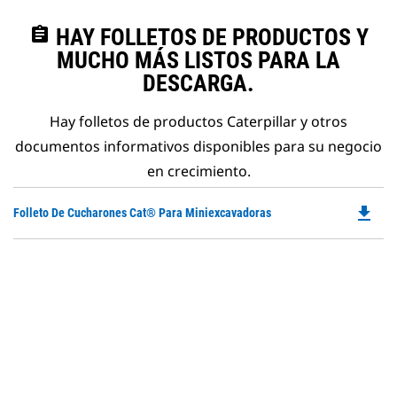
assignment
HAY FOLLETOS DE PRODUCTOS Y
MUCHO MÁS LISTOS PARA LA
DESCARGA.
Hay folletos de productos Caterpillar y otros
documentos informativos disponibles para su negocio
en crecimiento.
file_download
Do
Folleto De Cucharones Cat® Para Miniexcavadoras
P
O
in
a
N
Ta