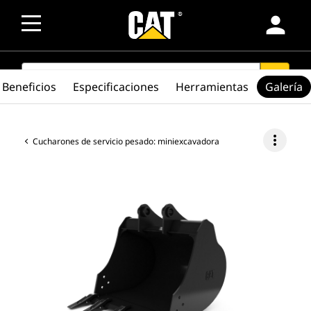
person
SEARCH
search
Beneficios
Especificaciones
Herramientas
Galería
more_vert
Cucharones de servicio pesado: miniexcavadora