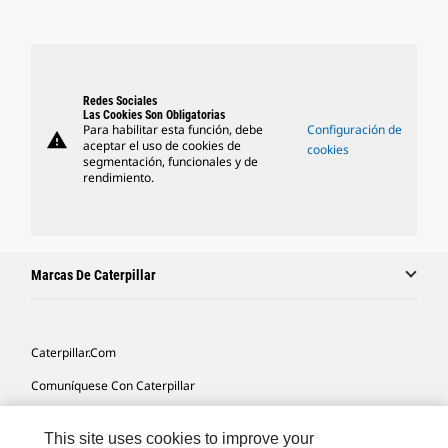
Redes Sociales
Las Cookies Son Obligatorias
Para habilitar esta función, debe
Configuración de
warning
aceptar el uso de cookies de
cookies
segmentación, funcionales y de
rendimiento.
Marcas De Caterpillar
Caterpillar.com
Comuníquese Con Caterpillar
Mis Preferencias De Marketing
This site uses cookies to improve your