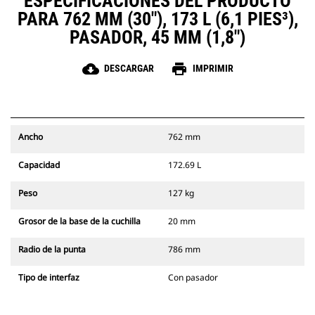
ESPECIFICACIONES DEL PRODUCTO
PARA 762 MM (30"), 173 L (6,1 PIES³),
PASADOR, 45 MM (1,8")
cloud_download
print
DESCARGAR
IMPRIMIR
Ancho
762 mm
Capacidad
172.69 L
Peso
127 kg
Grosor de la base de la cuchilla
20 mm
Radio de la punta
786 mm
Tipo de interfaz
Con pasador