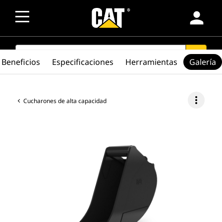
person
SEARCH
search
Beneficios
Especificaciones
Herramientas
Galería
more_vert
Cucharones de alta capacidad