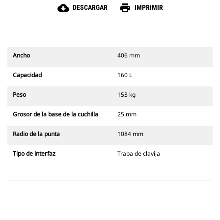
cloud_download
print
DESCARGAR
IMPRIMIR
Ancho
406 mm
Capacidad
160 L
Peso
153 kg
Grosor de la base de la cuchilla
25 mm
Radio de la punta
1084 mm
Tipo de interfaz
Traba de clavija