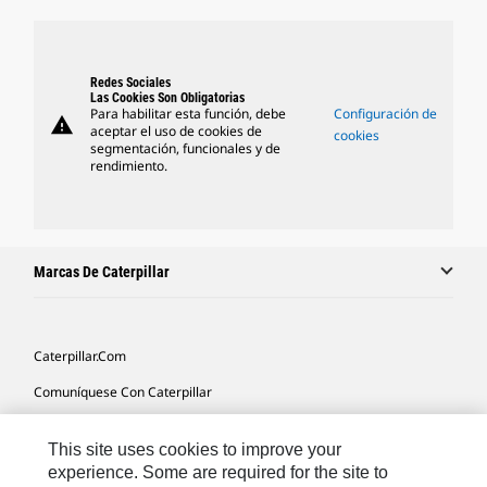
Redes Sociales
Las Cookies Son Obligatorias
Para habilitar esta función, debe
Configuración de
warning
aceptar el uso de cookies de
cookies
segmentación, funcionales y de
rendimiento.
Marcas De Caterpillar
Caterpillar.com
Comuníquese Con Caterpillar
Mis Preferencias De Marketing
This site uses cookies to improve your
Mapa Del Sitio
experience. Some are required for the site to