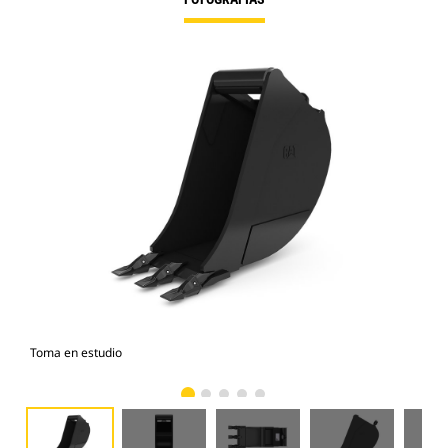
Toma en estudio
Vist