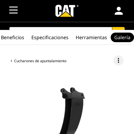
person
SEARCH
search
Beneficios
Especificaciones
Herramientas
Galería
more_vert
Cucharones de apuntalamiento