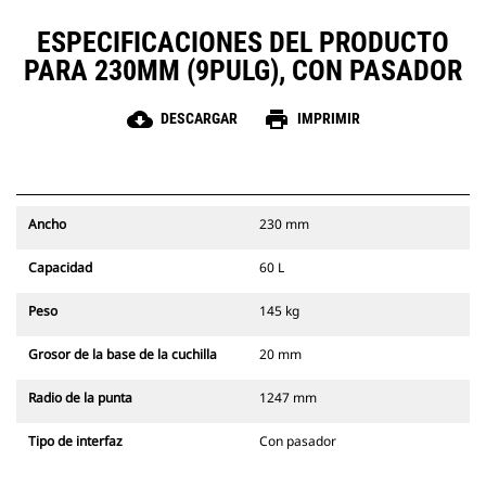
ESPECIFICACIONES DEL PRODUCTO
PARA 230MM (9PULG), CON PASADOR
cloud_download
print
DESCARGAR
IMPRIMIR
Ancho
230 mm
Capacidad
60 L
Peso
145 kg
Grosor de la base de la cuchilla
20 mm
Radio de la punta
1247 mm
Tipo de interfaz
Con pasador