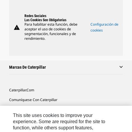
Redes Sociales
Las Cookies Son Obligatorias
Para habilitar esta función, debe
Configuración de
warning
aceptar el uso de cookies de
cookies
segmentación, funcionales y de
rendimiento.
Marcas De Caterpillar
Caterpillar.com
Comuníquese Con Caterpillar
Mis Preferencias De Marketing
This site uses cookies to improve your
Mapa Del Sitio
experience. Some are required for the site to
function, while others support features,
Cookie Settings