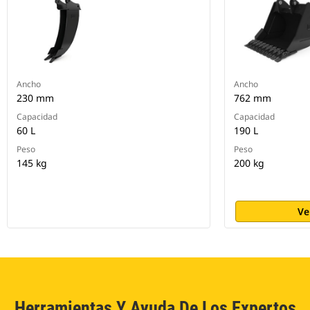
Ancho
Ancho
230 mm
762 mm
Capacidad
Capacidad
60 L
190 L
Peso
Peso
145 kg
200 kg
Ve
Herramientas Y Ayuda De Los Expertos