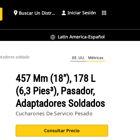
Iniciar Sesión
place
apps
Buscar Un Distribuidor
Latin America-Español
aptadores soldados
EE. UU.
Métricas
457 Mm (18"), 178 L
(6,3 Pies³), Pasador,
Adaptadores Soldados
Cucharones De Servicio Pesado
Consultar Precio