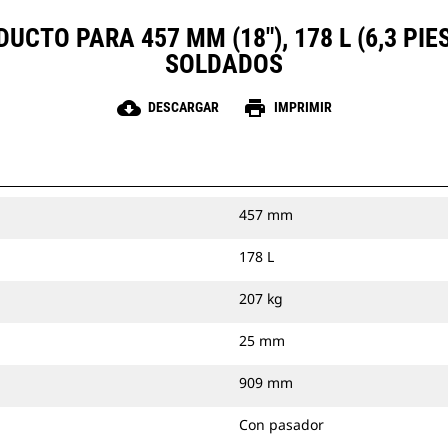
UCTO PARA 457 MM (18"), 178 L (6,3 PI
SOLDADOS
cloud_download
print
DESCARGAR
IMPRIMIR
457 mm
178 L
207 kg
25 mm
909 mm
Con pasador