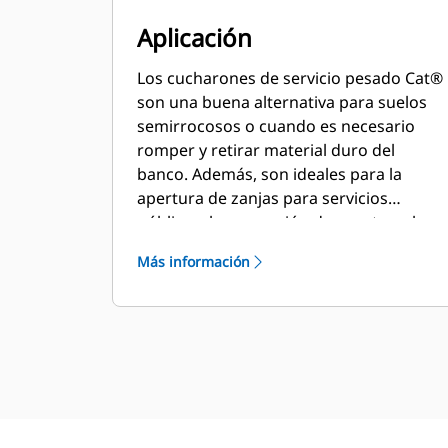
Aplicación
Los cucharones de servicio pesado Cat®
son una buena alternativa para suelos
semirrocosos o cuando es necesario
romper y retirar material duro del
banco. Además, son ideales para la
apertura de zanjas para servicios
públicos, la excavación de zapatas, el
relleno y la excavación general en
Más información
aplicaciones de construcción,
paisajismo y servicios públicos.