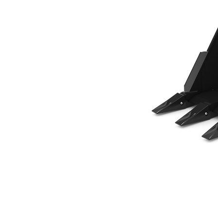
457 Mm (18"), 178 L (6,3 Pies³), Pasador, Adaptadores Soldados
Ben
Cambiar modelo