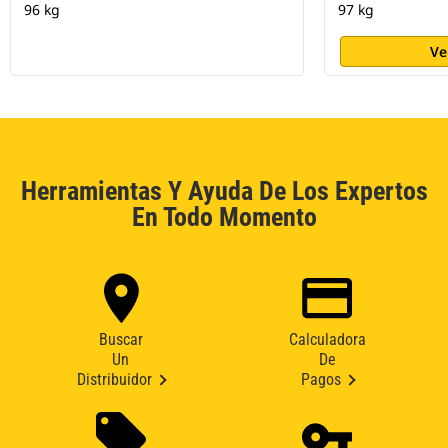
96 kg
97 kg
Ve
Herramientas Y Ayuda De Los Expertos
En Todo Momento
Buscar
Calculadora
Un
De
Distribuidor
Pagos