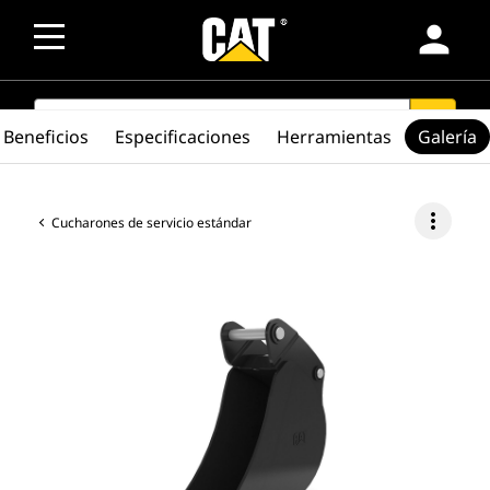
person
SEARCH
search
Beneficios
Especificaciones
Herramientas
Galería
more_vert
Cucharones de servicio estándar