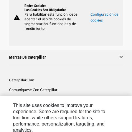
Redes Sociales
Las Cookies Son Obligatorias
Para habilitar esta función, debe
Configuración de
warning
aceptar el uso de cookies de
cookies
segmentación, funcionales y de
rendimiento.
Marcas De Caterpillar
Caterpillar.com
Comuníquese Con Caterpillar
Mis Preferencias De Marketing
This site uses cookies to improve your
Mapa Del Sitio
experience. Some are required for the site to
function, while others support features,
Cookie Settings
performance, personalization, targeting, and
Avisos Legales
analytics.