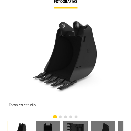
FOTOGRAFÍAS
Toma en estudio
Vist