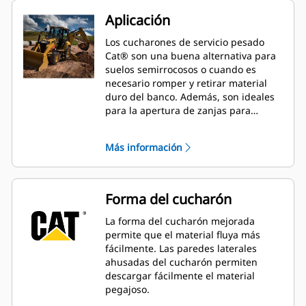
Aplicación
Los cucharones de servicio pesado
Cat® son una buena alternativa para
suelos semirrocosos o cuando es
necesario romper y retirar material
duro del banco. Además, son ideales
para la apertura de zanjas para
servicios públicos, la excavación de
zapatas, el relleno y la excavación
Más información
general en aplicaciones de
construcción, paisajismo y servicios
públicos.
Forma del cucharón
La forma del cucharón mejorada
permite que el material fluya más
fácilmente. Las paredes laterales
ahusadas del cucharón permiten
descargar fácilmente el material
pegajoso.