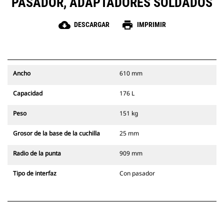
PASADOR, ADAPTADORES SOLDADOS
cloud_download
print
DESCARGAR
IMPRIMIR
Ancho
610 mm
Capacidad
176 L
Peso
151 kg
Grosor de la base de la cuchilla
25 mm
Radio de la punta
909 mm
Tipo de interfaz
Con pasador