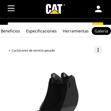
person
SEARCH
search
Beneficios
Especificaciones
Herramientas
Galería
more_vert
Cucharones de servicio pesado