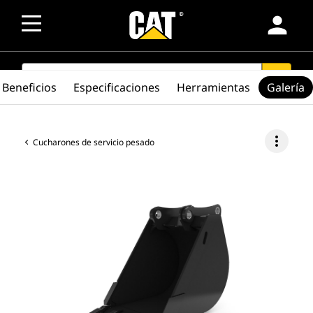
person
SEARCH
search
Beneficios
Especificaciones
Herramientas
Galería
more_vert
Cucharones de servicio pesado