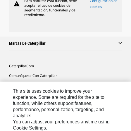
Para habilitar esta función, debe
Configuración de
warning
aceptar el uso de cookies de
cookies
segmentación, funcionales y de
rendimiento.
Marcas De Caterpillar
Caterpillar.com
Comuníquese Con Caterpillar
Mis Preferencias De Marketing
This site uses cookies to improve your
Mapa Del Sitio
experience. Some are required for the site to
function, while others support features,
Cookie Settings
performance, personalization, targeting, and
Avisos Legales
analytics.
You can adjust your preferences anytime using
Privacidad
Cookie Settings.