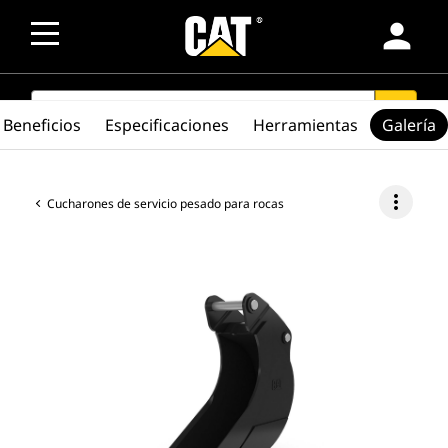
person
SEARCH
search
Beneficios
Especificaciones
Herramientas
Galería
more_vert
Cucharones de servicio pesado para rocas