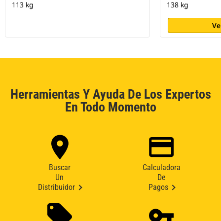
113 kg
138 kg
Ve
Herramientas Y Ayuda De Los Expertos
En Todo Momento
Buscar
Calculadora
Un
De
Distribuidor
Pagos