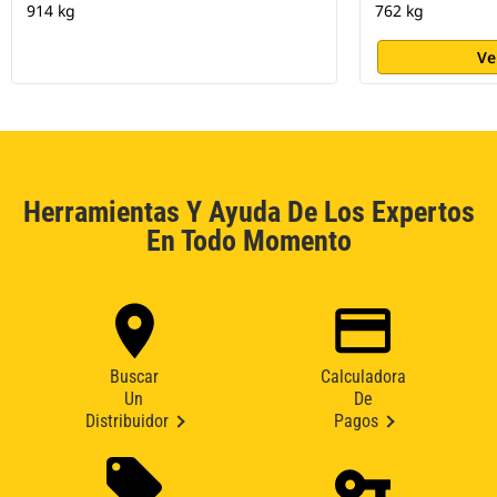
914 kg
762 kg
Ve
Herramientas Y Ayuda De Los Expertos
En Todo Momento
Buscar
Calculadora
Un
De
Distribuidor
Pagos