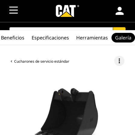
person
SEARCH
search
Beneficios
Especificaciones
Herramientas
Galería
more_vert
Cucharones de servicio estándar