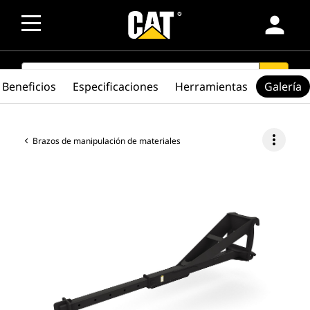
person
SEARCH
search
Beneficios
Especificaciones
Herramientas
Galería
more_vert
Brazos de manipulación de materiales