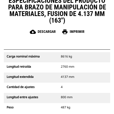
ESPECIFICACIONES DEL PRODUCTO
PARA BRAZO DE MANIPULACIÓN DE
MATERIALES, FUSION DE 4.137 MM
(163")
cloud_download
print
DESCARGAR
IMPRIMIR
Carga nominal máxima
8616 kg
Longitud retraída
2760 mm
Longitud extendida
4137 mm
Cantidad de ajustes
4
Longitud entre ajustes
800 mm
Peso
487 kg