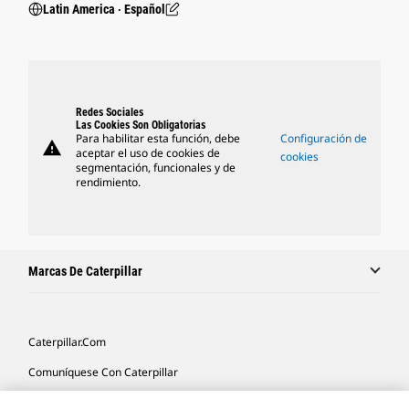
Latin America ‧ Español
Redes Sociales
Las Cookies Son Obligatorias
Para habilitar esta función, debe
Configuración de
warning
aceptar el uso de cookies de
cookies
segmentación, funcionales y de
rendimiento.
Marcas De Caterpillar
Caterpillar.com
Comuníquese Con Caterpillar
Mis Preferencias De Marketing