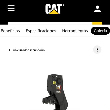
person
SEARCH
search
Beneficios
Especificaciones
Herramientas
Galería
more_vert
Pulverizador secundario