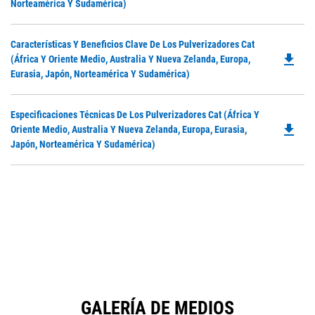
O
Norteamérica Y Sudamérica)
in
a
Do
Características Y Beneficios Clave De Los Pulverizadores Cat
N
file_download
P
(África Y Oriente Medio, Australia Y Nueva Zelanda, Europa,
Ta
O
Eurasia, Japón, Norteamérica Y Sudamérica)
in
a
Do
Especificaciones Técnicas De Los Pulverizadores Cat (África Y
N
file_download
P
Oriente Medio, Australia Y Nueva Zelanda, Europa, Eurasia,
Ta
O
Japón, Norteamérica Y Sudamérica)
in
a
N
Ta
GALERÍA DE MEDIOS