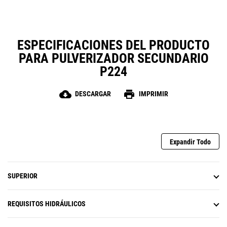
preferido para una amplia
variedad de sitios de trabajo.
ESPECIFICACIONES DEL PRODUCTO
PARA PULVERIZADOR SECUNDARIO
P224
cloud_download
print
DESCARGAR
IMPRIMIR
Expandir Todo
SUPERIOR
REQUISITOS HIDRÁULICOS