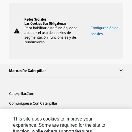
Redes Sociales
Las Cookies Son Obligatorias
Para habilitar esta función, debe
Configuración de
warning
aceptar el uso de cookies de
cookies
segmentación, funcionales y de
rendimiento.
Marcas De Caterpillar
Caterpillar.com
Comuníquese Con Caterpillar
Mis Preferencias De Marketing
This site uses cookies to improve your
Mapa Del Sitio
experience. Some are required for the site to
function, while others support features,