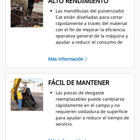
ALTO RENDIMIENTO
Las mandíbulas del pulverizador
Cat están diseñadas para cortar
rápidamente a través del material
con el fin de mejorar la eficiencia
operativa general de la máquina y
ayudar a reducir el consumo de
combustible.
El cilindro sobredimensionado en
Más información
el pulverizador secundario no
giratorio ofrece una poderosa
fuerza de trituración para reducir
el hormigón y separar el acero de
FÁCIL DE MANTENER
refuerzo.
La válvula del optimizador de
Las piezas de desgaste
velocidad equilibra de manera
reemplazables puede cambiarse
activa la velocidad y la potencia
rápidamente en el campo y no
para ofrecer tiempos de ciclo
requieren soldadura de superficie
rápidos y una poderosa fuerza de
para ayudar a reducir el tiempo de
cierre que ayudan a aumentar la
servicio.
productividad.
Se puede acceder a la inspección
diaria de las piezas de desgaste y