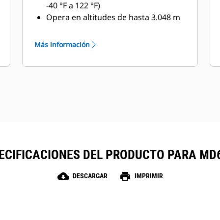
-40 °F a 122 °F)
Opera en altitudes de hasta 3.048 m
(10.000 pies) con compresor de 85
m3/min (3.000 ft3/min)
Más información
Opera en altitudes de hasta 5.200 m
(17.060 pies) con compresor de 108
m3/min (3.800 ft3/min)
ECIFICACIONES DEL PRODUCTO PARA MD
cloud_download
print
DESCARGAR
IMPRIMIR