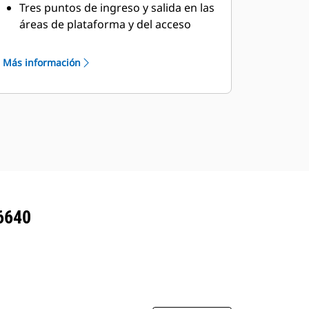
Tres puntos de ingreso y salida en las
áreas de plataforma y del acceso
principal
Siete botones para apagar el motor
Más información
Receptor de brazos hidráulicos que
reducen la necesidad de subir el
mástil
Alarmas sonoras automáticas de
desplazamiento
6640