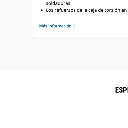
soldaduras
Los refuerzos de la caja de torsión en
cada 1,5 metros (5 pies) aumentan la
rigidez del mástil, en especial para
Más información
las perforaciones en roca dura y
aplicaciones en los orificios de
ángulo
ESP